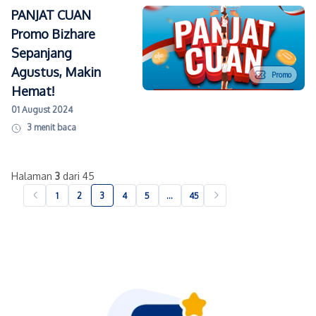
PANJAT CUAN
Promo Bizhare
Sepanjang
Agustus, Makin
Promo
Hemat!
01 August 2024
3
menit baca
Halaman
3
dari 45
1
2
3
4
5
…
45