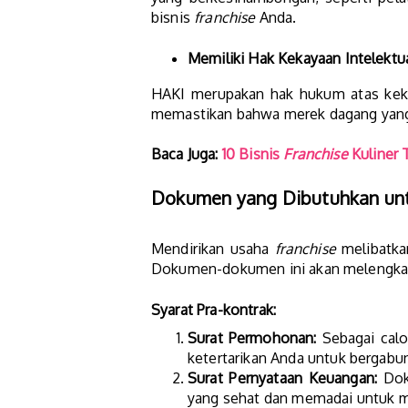
bisnis
franchise
Anda.
Memiliki Hak Kekayaan Intelektua
HAKI merupakan hak hukum atas kekay
memastikan bahwa merek dagang yang d
Baca Juga:
10 Bisnis
Franchise
Kuliner T
Dokumen yang Dibutuhkan un
Mendirikan usaha
franchise
melibatka
Dokumen-dokumen ini akan melengkapi
Syarat Pra-kontrak:
Surat Permohonan:
Sebagai cal
ketertarikan Anda untuk bergabun
Surat Pernyataan Keuangan:
Doku
yang sehat dan memadai untuk m