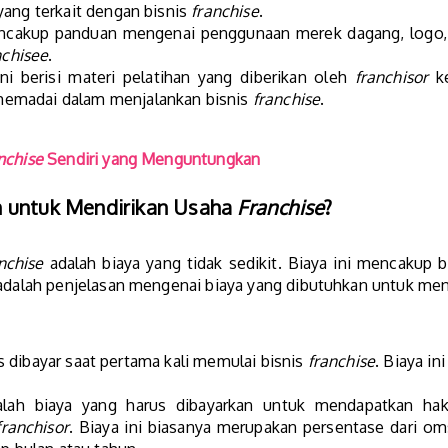
yang terkait dengan bisnis
franchise
.
ncakup panduan mengenai penggunaan merek dagang, logo, d
nchisee
.
 berisi materi pelatihan yang diberikan oleh
franchisor
k
emadai dalam menjalankan bisnis
franchise
.
nchise
Sendiri yang Menguntungkan
n untuk Mendirikan Usaha
Franchise
?
nchise
adalah biaya yang tidak sedikit. Biaya ini mencakup b
 adalah penjelasan mengenai biaya yang dibutuhkan untuk men
 dibayar saat pertama kali memulai bisnis
franchise
. Biaya ini
alah biaya yang harus dibayarkan untuk mendapatkan h
franchisor
. Biaya ini biasanya merupakan persentase dari om