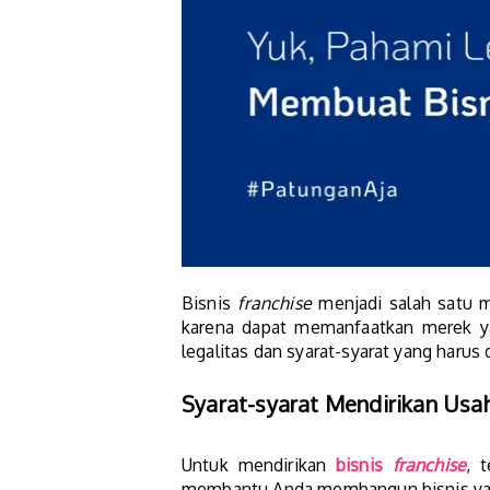
Bisnis
franchise
menjadi salah satu m
karena dapat memanfaatkan merek ya
legalitas dan syarat-syarat yang haru
Syarat-syarat Mendirikan Us
Untuk mendirikan
bisnis
franchise
, 
membantu Anda membangun bisnis ya