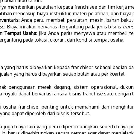
ap bulan atau tahun.
ya memberikan pelatihan kepada franchisee dan tim kerja me
tihan mencakup biaya instruktur, materi pelatihan, dan biaya p
ventaris:
Anda perlu membeli peralatan, mesin, bahan baku, d
se
. Biaya ini akan bervariasi tergantung pada jenis bisnis
franc
n Tempat Usaha:
Jika Anda perlu menyewa atau membeli tem
tergantung pada lokasi, ukuran, dan kondisi tempat usaha.
la yang harus dibayarkan kepada franchisor sebagai bagian da
alan yang harus dibayarkan setiap bulan atau per kuartal.
s hak penggunaan merek dagang, sistem operasional, duk
a royalti dapat bervariasi antara bisnis franchise satu dengan 
saha franchise, penting untuk memahami dan menghitung 
ng dapat diperoleh dari bisnis tersebut.
da juga biaya lain yang perlu dipertimbangkan seperti biaya 
 ini harus diperhitungkan secara cermat agar dapat menjalan