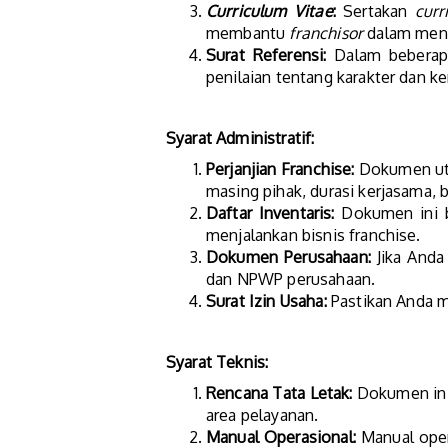
Curriculum Vitae
:
Sertakan
curr
membantu
franchisor
dalam meng
Surat Referensi:
Dalam beberap
penilaian tentang karakter dan 
Syarat Administratif:
Perjanjian Franchise:
Dokumen uta
masing pihak, durasi kerjasama, b
Daftar Inventaris:
Dokumen ini be
menjalankan bisnis franchise.
Dokumen Perusahaan:
Jika Anda
dan NPWP perusahaan.
Surat Izin Usaha:
Pastikan Anda me
Syarat Teknis:
Rencana Tata Letak:
Dokumen ini 
area pelayanan.
Manual Operasional:
Manual oper