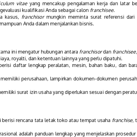
iculum vitae
yang mencakup pengalaman kerja dan latar bel
evaluasi kualifikasi Anda sebagai calon
franchisee
.
a kasus,
franchisor
mungkin meminta surat referensi dari
kemampuan Anda dalam menjalankan bisnis.
ma ini mengatur hubungan antara
franchisor
dan
franchisee
iaya, royalti, dan ketentuan lainnya yang perlu dipatuhi.
risi daftar lengkap peralatan, mesin, bahan baku, dan bar
 memiliki perusahaan, lampirkan dokumen-dokumen perusahaan
miliki surat izin usaha yang diperlukan sesuai dengan peratu
berisi rencana tata letak toko atau tempat usaha
franchise
, 
asional adalah panduan lengkap yang menjelaskan prosedur o