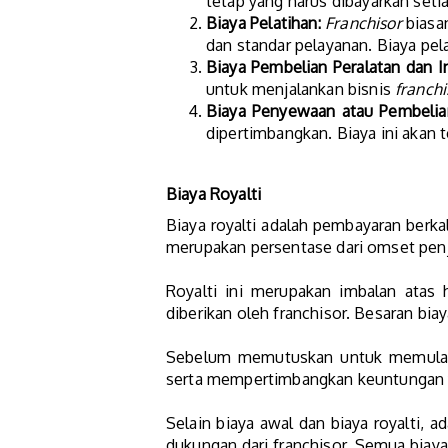
tetap yang harus dibayarkan seti
Biaya Pelatihan:
Franchisor
biasan
dan standar pelayanan. Biaya pela
Biaya Pembelian Peralatan dan In
untuk menjalankan bisnis
franchi
Biaya Penyewaan atau Pembelia
dipertimbangkan. Biaya ini akan 
Biaya Royalti
Biaya royalti adalah pembayaran berka
merupakan persentase dari omset penju
Royalti ini merupakan imbalan ata
diberikan oleh franchisor. Besaran biay
Sebelum memutuskan untuk memulai u
serta mempertimbangkan keuntungan ya
Selain biaya awal dan biaya royalti, a
dukungan dari franchisor. Semua biaya