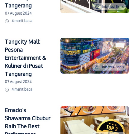
Tangerang
Informasi Bisnis
07 August 2024
4
menit baca
Tangcity Mall:
Pesona
Entertainment &
Kuliner di Pusat
Informasi Bisnis
Tangerang
07 August 2024
4
menit baca
Emado’s
Shawarma Cibubur
Raih The Best