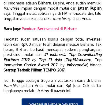
di Indonesia adalah
Bizhare
. Di sini
,
Anda sudah memiliki
franchise
impian dengan modal mulai dari
jutaan Rupiah
saja. Tinggal install aplikasinya di HP, isi biodata diri, lalu
tinggal investasikan dana ke
franchise
pilihan Anda.
Baca Juga:
Panduan Berinvestasi di Bizhare
Tercatat sudah ratusan bisnis dengan total investasi
lebih dari Rp100 miliar telah didanai melalui Bizhare. Tak
heran, Bizhare berhasil mendapat sederet penghargaan
prestisius, mulai dari
#1 Indonesia Top Crowdfunding
Platform 2019
by
Top 10 Asia
(
Top10Asia.org
),
Top
Innovation Choice Award 2021
by
Infobrand.id
, hingga
Startup Terbaik
Pilihan TEMPO 2017
.
Jadi, tunggu apalagi? Segera investasikan dana di bisnis
franchise
pilihan Anda mulai dari Rp1 Juta. Cek daftar
lengkapnya melalui
button
di bawah ini.
Investasi di Bizhare Sekarang