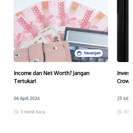
Keuangan
Income dan Net Worth? Jangan
Invest
Tertukar!
Crowd
04 April 2026
25 July
3
menit baca
3
me