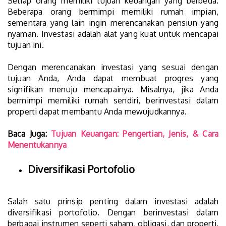
Setiap orang memiliki tujuan keuangan yang berbeda.
Beberapa orang bermimpi memiliki rumah impian,
sementara yang lain ingin merencanakan pensiun yang
nyaman. Investasi adalah alat yang kuat untuk mencapai
tujuan ini.
Dengan merencanakan investasi yang sesuai dengan
tujuan Anda, Anda dapat membuat progres yang
signifikan menuju mencapainya. Misalnya, jika Anda
bermimpi memiliki rumah sendiri, berinvestasi dalam
properti dapat membantu Anda mewujudkannya.
Baca Juga:
Tujuan Keuangan: Pengertian, Jenis, & Cara
Menentukannya
Diversifikasi Portofolio
Salah satu prinsip penting dalam investasi adalah
diversifikasi portofolio. Dengan berinvestasi dalam
berbagai instrumen seperti saham, obligasi, dan properti,