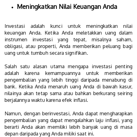
Meningkatkan Nilai Keuangan Anda
Investasi adalah kunci untuk meningkatkan nilai
keuangan Anda. Ketika Anda meletakkan uang dalam
instrumen investasi yang tepat, misalnya saham,
obligasi, atau properti, Anda memberikan peluang bagi
uang untuk tumbuh secara signifikan.
Salah satu alasan utama mengapa investasi penting
adalah karena kemampuannya untuk memberikan
pengembalian yang lebih tinggi daripada menabung di
bank. Ketika Anda menaruh uang Anda di bawah kasur,
nilainya akan tetap sama atau bahkan berkurang seiring
berjalannya waktu karena efek inflasi.
Namun, dengan berinvestasi, Anda dapat mengharapkan
pengembalian yang dapat mengalahkan laju inflasi, yang
berarti Anda akan memiliki lebih banyak uang di masa
depan daripada yang Anda miliki saat ini.