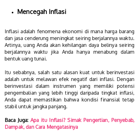
Mencegah Inflasi
Inflasi adalah fenomena ekonomi di mana harga barang
dan jasa cenderung meningkat seiring berjalannya waktu.
Artinya, uang Anda akan kehilangan daya belinya seiring
berjalannya waktu jika Anda hanya menabung dalam
bentuk uang tunai.
Itu sebabnya, salah satu alasan kuat untuk berinvestasi
adalah untuk melawan efek negatif dari inflasi. Dengan
berinvestasi dalam instrumen yang memiliki potensi
pengembalian yang lebih tinggi daripada tingkat inflasi,
Anda dapat memastikan bahwa kondisi finansial tetap
stabil untuk jangka panjang.
Baca Juga:
Apa itu Inflasi? Simak Pengertian, Penyebab,
Dampak, dan Cara Mengatasinya