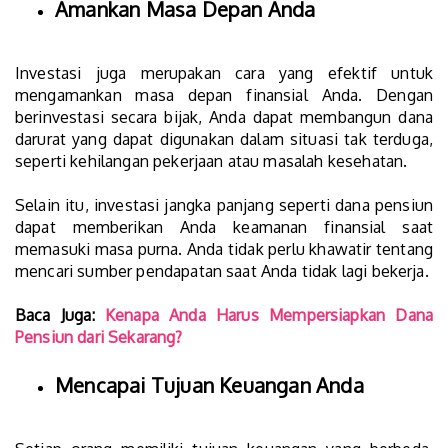
Amankan Masa Depan Anda
Investasi juga merupakan cara yang efektif untuk
mengamankan masa depan finansial Anda. Dengan
berinvestasi secara bijak, Anda dapat membangun dana
darurat yang dapat digunakan dalam situasi tak terduga,
seperti kehilangan pekerjaan atau masalah kesehatan.
Selain itu, investasi jangka panjang seperti dana pensiun
dapat memberikan Anda keamanan finansial saat
memasuki masa purna. Anda tidak perlu khawatir tentang
mencari sumber pendapatan saat Anda tidak lagi bekerja.
Baca Juga:
Kenapa Anda Harus Mempersiapkan Dana
Pensiun dari Sekarang?
Mencapai Tujuan Keuangan Anda