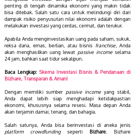
penting di tengah dinamika ekonomi yang makin tidak
bisa ditebak. Salah satu cara untuk melindungi diri dari
dampak risiko penyusutan nilai ekonomi adalah dengan
melakukan investasi yang cerdas, cermat, dan terukur.
Apabila Anda menginvestasikan uang pada saham, sukuk,
reksa dana, emas, berlian, atau bisnis
franchise
, Anda
akan menghasilkan uang lewat
passive income
selama
24 jam, bahkan saat tidur sekalipun.
Baca Lengkap:
Skema Investasi Bisnis & Pendanaan di
Bizhare, Transparan & Aman!
Dengan memiliki sumber
passive income
yang stabil,
Anda dapat lebih siap menghadapi ketidakpastian
ekonomi, khususnya selama resesi. Masa depan Anda
akan terjamin damai, tenang, dan bahagia.
Salah satunya, Anda bisa berinvestasi di aneka jenis
platform crowdfunding
seperti
Bizhare
. Bizhare