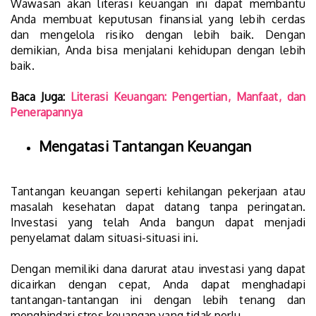
Wawasan akan literasi keuangan ini dapat membantu
Anda membuat keputusan finansial yang lebih cerdas
dan mengelola risiko dengan lebih baik. Dengan
demikian, Anda bisa menjalani kehidupan dengan lebih
baik.
Baca Juga:
Literasi Keuangan: Pengertian, Manfaat, dan
Penerapannya
Mengatasi Tantangan Keuangan
Tantangan keuangan seperti kehilangan pekerjaan atau
masalah kesehatan dapat datang tanpa peringatan.
Investasi yang telah Anda bangun dapat menjadi
penyelamat dalam situasi-situasi ini.
Dengan memiliki dana darurat atau investasi yang dapat
dicairkan dengan cepat, Anda dapat menghadapi
tantangan-tantangan ini dengan lebih tenang dan
menghindari stres keuangan yang tidak perlu.