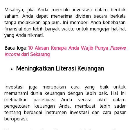
Misalnya, jika Anda memiliki investasi dalam bentuk
saham, Anda dapat menerima dividen secara berkala
tanpa melakukan apa pun. Ini memberi Anda kebebasan
finansial dan lebih banyak waktu untuk mengejar hal-hal
yang Anda nikmati.
Baca Juga:
10 Alasan Kenapa Anda Wajib Punya
Passive
Income
dari Sekarang
Meningkatkan Literasi Keuangan
Investasi juga merupakan cara yang baik untuk
memahami dunia keuangan dengan lebih baik. Hal ini
melibatkan partisipasi Anda secara aktif dalam
pengelolaan keuangan Anda, membuat lebih sadar
tentang berbagai instrumen investasi dan cara pasar
beroperasi.