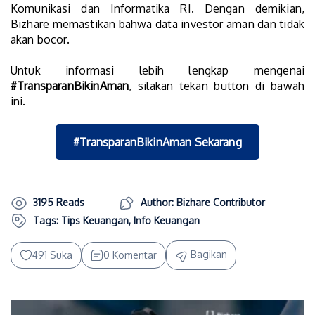
Komunikasi dan Informatika RI. Dengan demikian,
Bizhare memastikan bahwa data investor aman dan tidak
akan bocor.
Untuk informasi lebih lengkap mengenai
#TransparanBikinAman
, silakan tekan button di bawah
ini.
#TransparanBikinAman Sekarang
3195 Reads
Author: Bizhare Contributor
Tags:
Tips Keuangan
,
Info Keuangan
Bagikan
491 Suka
0 Komentar