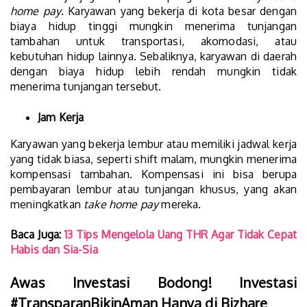
home pay
. Karyawan yang bekerja di kota besar dengan
biaya hidup tinggi mungkin menerima tunjangan
tambahan untuk transportasi, akomodasi, atau
kebutuhan hidup lainnya. Sebaliknya, karyawan di daerah
dengan biaya hidup lebih rendah mungkin tidak
menerima tunjangan tersebut.
Jam Kerja
Karyawan yang bekerja lembur atau memiliki jadwal kerja
yang tidak biasa, seperti shift malam, mungkin menerima
kompensasi tambahan. Kompensasi ini bisa berupa
pembayaran lembur atau tunjangan khusus, yang akan
meningkatkan
take home pay
mereka.
Baca Juga:
13 Tips Mengelola Uang THR Agar Tidak Cepat
Habis dan Sia-Sia
Awas Investasi Bodong! Investasi
#TransparanBikinAman Hanya di Bizhare