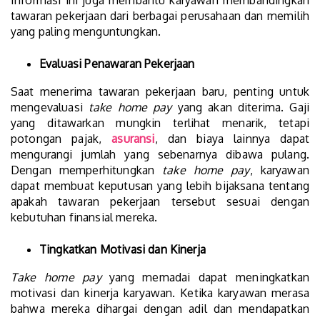
Informasi ini juga membantu karyawan membandingkan
tawaran pekerjaan dari berbagai perusahaan dan memilih
yang paling menguntungkan.
Evaluasi Penawaran Pekerjaan
Saat menerima tawaran pekerjaan baru, penting untuk
mengevaluasi
take home pay
yang akan diterima. Gaji
yang ditawarkan mungkin terlihat menarik, tetapi
potongan pajak,
asuransi
, dan biaya lainnya dapat
mengurangi jumlah yang sebenarnya dibawa pulang.
Dengan memperhitungkan
take home pay
, karyawan
dapat membuat keputusan yang lebih bijaksana tentang
apakah tawaran pekerjaan tersebut sesuai dengan
kebutuhan finansial mereka.
Tingkatkan Motivasi dan Kinerja
Take home pay
yang memadai dapat meningkatkan
motivasi dan kinerja karyawan. Ketika karyawan merasa
bahwa mereka dihargai dengan adil dan mendapatkan