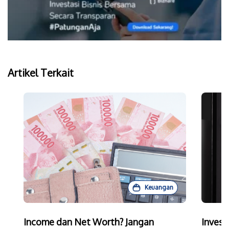
Artikel Terkait
Keuangan
Income dan Net Worth? Jangan
Invest