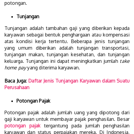
potongan.
Tunjangan
Tunjangan adalah tambahan gaji yang diberikan kepada
karyawan sebagai bentuk penghargaan atau kompensasi
atas kondisi kerja tertentu. Beberapa jenis tunjangan
yang umum diberikan adalah tunjangan transportasi,
tunjangan makan, tunjangan kesehatan, dan tunjangan
keluarga. Tunjangan ini dapat meningkatkan jumlah
take
home pay
yang diterima karyawan.
Baca Juga:
Daftar Jenis Tunjangan Karyawan dalam Suatu
Perusahaan
Potongan Pajak
Potongan pajak adalah jumlah uang yang dipotong dari
gaji karyawan untuk membayar pajak penghasilan. Besar
potongan pajak
tergantung pada jumlah penghasilan
karyawan dan status perpajakan mereka. Di Indonesia,