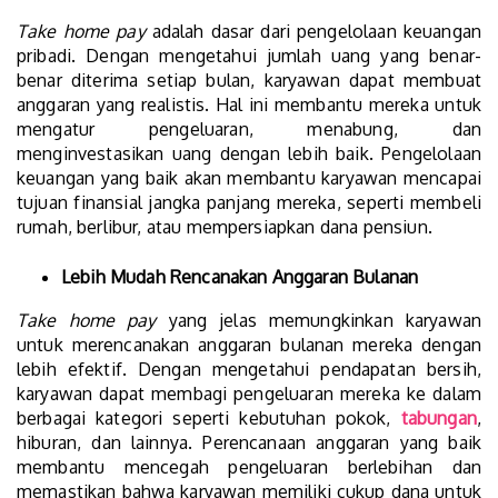
Take home pay
adalah dasar dari pengelolaan keuangan
pribadi. Dengan mengetahui jumlah uang yang benar-
benar diterima setiap bulan, karyawan dapat membuat
anggaran yang realistis. Hal ini membantu mereka untuk
mengatur pengeluaran, menabung, dan
menginvestasikan uang dengan lebih baik. Pengelolaan
keuangan yang baik akan membantu karyawan mencapai
tujuan finansial jangka panjang mereka, seperti membeli
rumah, berlibur, atau mempersiapkan dana pensiun.
Lebih Mudah Rencanakan Anggaran Bulanan
Take home pay
yang jelas memungkinkan karyawan
untuk merencanakan anggaran bulanan mereka dengan
lebih efektif. Dengan mengetahui pendapatan bersih,
karyawan dapat membagi pengeluaran mereka ke dalam
berbagai kategori seperti kebutuhan pokok,
tabungan
,
hiburan, dan lainnya. Perencanaan anggaran yang baik
membantu mencegah pengeluaran berlebihan dan
memastikan bahwa karyawan memiliki cukup dana untuk