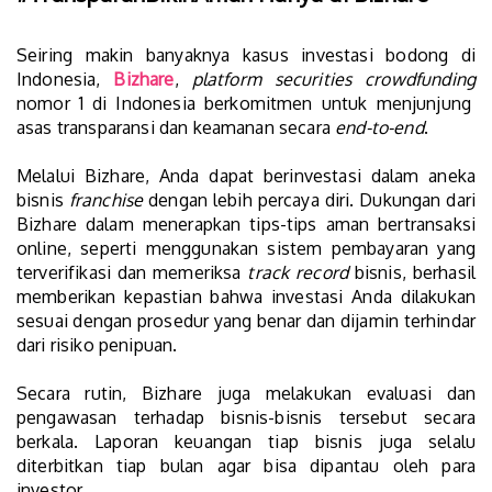
Seiring makin banyaknya kasus investasi bodong di
Indonesia,
Bizhare
,
platform securities crowdfunding
nomor 1 di Indonesia berkomitmen untuk menjunjung
asas transparansi dan keamanan secara
end-to-end
.
Melalui Bizhare, Anda dapat berinvestasi dalam aneka
bisnis
franchise
dengan lebih percaya diri. Dukungan dari
Bizhare dalam menerapkan tips-tips aman bertransaksi
online, seperti menggunakan sistem pembayaran yang
terverifikasi dan memeriksa
track record
bisnis, berhasil
memberikan kepastian bahwa investasi Anda dilakukan
sesuai dengan prosedur yang benar dan dijamin terhindar
dari risiko penipuan.
Secara rutin, Bizhare juga melakukan evaluasi dan
pengawasan terhadap bisnis-bisnis tersebut secara
berkala. Laporan keuangan tiap bisnis juga selalu
diterbitkan tiap bulan agar bisa dipantau oleh para
investor.