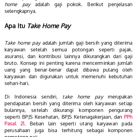
home pay
adalah gaji pokok. Berikut penjelasan
selengkapnya.
Apa Itu
Take Home Pay
Take home pay
adalah jumlah gaji bersih yang diterima
karyawan setelah semua potongan seperti pajak,
asuransi, dan kontribusi lainnya dikurangkan dari gaji
bruto. Konsep ini penting karena mencerminkan jumlah
uang yang benar-benar dapat dibawa pulang oleh
karyawan dan digunakan untuk memenuhi kebutuhan
sehari-hari.
Di Indonesia sendiri,
take home pay
merupakan
pendapatan bersih yang diterima oleh karyawan setiap
bulannya, setelah dikurangi komponen pengurang
seperti BPJS Kesehatan, BPJS Ketenagakerjaan, dan
PPh
Pasal 21
. Beban lain seperti utang karyawan pada
perusahaan juga bisa terhitung sebagai komponen