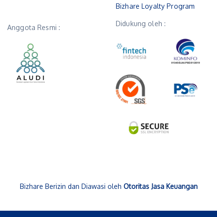
Bizhare Loyalty Program
Didukung oleh :
Anggota Resmi :
Bizhare Berizin dan Diawasi oleh
Otoritas Jasa Keuangan