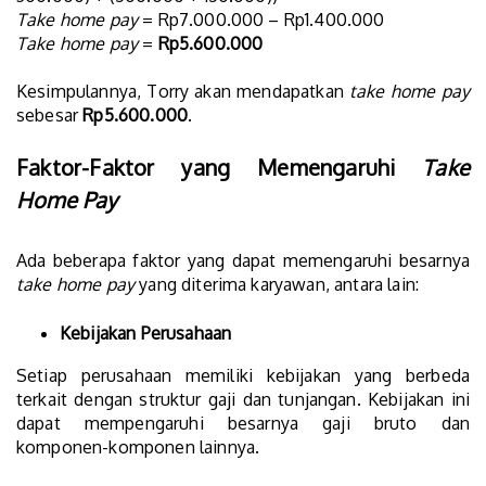
Take home pay
= Rp7.000.000 – Rp1.400.000
Take home pay
=
Rp5.600.000
Kesimpulannya, Torry akan mendapatkan
take home pay
sebesar
Rp5.600.000
.
Faktor-Faktor yang Memengaruhi
Take
Home Pay
Ada beberapa faktor yang dapat memengaruhi besarnya
take home pay
yang diterima karyawan, antara lain:
Kebijakan Perusahaan
Setiap perusahaan memiliki kebijakan yang berbeda
terkait dengan struktur gaji dan tunjangan. Kebijakan ini
dapat mempengaruhi besarnya gaji bruto dan
komponen-komponen lainnya.