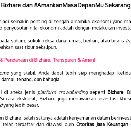
 Bizhare dan #AmankanMasaDepanMu Sekarang
jadi semakin penting di tengah dinamika ekonomi yang maki
iko penyusutan nilai ekonomi adalah dengan melakukan investas
ada saham, sukuk, reksa dana, emas, berlian, atau bisnis
fr
ahkan saat tidur sekalipun.
 & Pendanaan di Bizhare, Transparan & Aman!
come
yang stabil, Anda dapat lebih siap menghadapi ketid
 damai, tenang, dan bahagia.
si di aneka jenis
platform crowdfunding
seperti
Bizhare
. B
 Secara eksklusif, Bizhare juga menawarkan investasi khus
ld
yang lebih besar.
n Bizhare, salah satunya adalah kenyamanan dalam berinves
 telah terdaftar dan diawasi oleh
Otoritas Jasa Keuangan 