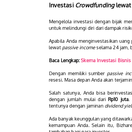
Investasi
Crowdfunding
lewat
Mengelola investasi dengan bijak men
untuk melindungi diri dari dampak ris
Apabila Anda menginvestasikan uang p
lewat
passive income
selama 24 jam, b
Baca Lengkap:
Skema Investasi Bisnis
Dengan memiliki sumber
passive in
resesi. Masa depan Anda akan terjamin
Salah satunya, Anda bisa berinvesta
dengan jumlah mulai dari
Rp10 juta
.
tentunya dengan jaminan
dividend yie
Ada banyak keunggulan yang ditawarka
kemampuan Anda. Selain itu, Bizhare
tambahan bagi para investor.