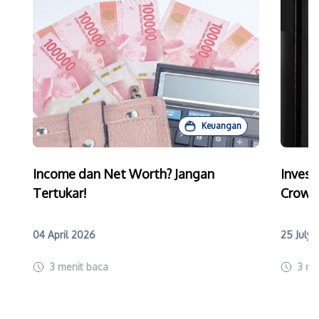
Keuangan
Income dan Net Worth? Jangan
Invest
Tertukar!
Crowd
04 April 2026
25 July
3
menit baca
3
me