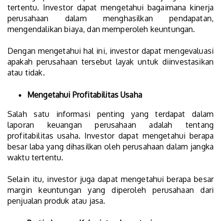
tertentu. Investor dapat mengetahui bagaimana kinerja
perusahaan dalam menghasilkan pendapatan,
mengendalikan biaya, dan memperoleh keuntungan.
Dengan mengetahui hal ini, investor dapat mengevaluasi
apakah perusahaan tersebut layak untuk diinvestasikan
atau tidak.
Mengetahui Profitabilitas Usaha
Salah satu informasi penting yang terdapat dalam
laporan keuangan perusahaan adalah tentang
profitabilitas usaha. Investor dapat mengetahui berapa
besar laba yang dihasilkan oleh perusahaan dalam jangka
waktu tertentu.
Selain itu, investor juga dapat mengetahui berapa besar
margin keuntungan yang diperoleh perusahaan dari
penjualan produk atau jasa.