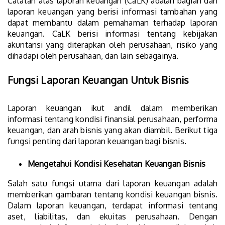
Catatan atas laporan keuangan (CaLK) adalah bagian dari
laporan keuangan yang berisi informasi tambahan yang
dapat membantu dalam pemahaman terhadap laporan
keuangan. CaLK berisi informasi tentang kebijakan
akuntansi yang diterapkan oleh perusahaan, risiko yang
dihadapi oleh perusahaan, dan lain sebagainya.
Fungsi Laporan Keuangan Untuk Bisnis
Laporan keuangan ikut andil dalam memberikan
informasi tentang kondisi finansial perusahaan, performa
keuangan, dan arah bisnis yang akan diambil. Berikut tiga
fungsi penting dari laporan keuangan bagi bisnis.
Mengetahui Kondisi Kesehatan Keuangan Bisnis
Salah satu fungsi utama dari laporan keuangan adalah
memberikan gambaran tentang kondisi keuangan bisnis.
Dalam laporan keuangan, terdapat informasi tentang
aset, liabilitas, dan ekuitas perusahaan. Dengan