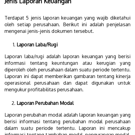
Jenis Laporan Keuangan
Terdapat 5 jenis laporan keuangan yang wajib diketahui
oleh setiap perusahaan. Berikut ini adalah penjelasan
mengenai jenis-jenis dokumen tersebut.
Laporan Laba/Rugi
Laporan laba/rugi adalah laporan keuangan yang berisi
informasi tentang keuntungan atau kerugian yang
diperoleh oleh perusahaan dalam suatu periode tertentu.
Laporan ini dapat memberikan gambaran tentang kinerja
operasional perusahaan dan dapat digunakan untuk
mengukur profitabilitas perusahaan.
Laporan Perubahan Modal
Laporan perubahan modal adalah laporan keuangan yang
berisi informasi tentang perubahan modal perusahaan
dalam suatu periode tertentu. Laporan ini mencakup
informasi tentang tambahan modal, pengurangan modal,