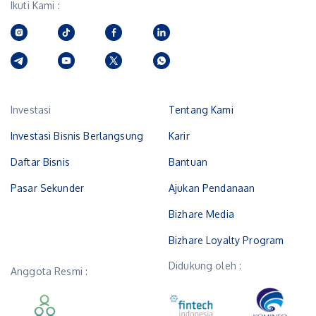
Ikuti Kami :
Investasi
Tentang Kami
Investasi Bisnis Berlangsung
Karir
Daftar Bisnis
Bantuan
Pasar Sekunder
Ajukan Pendanaan
Bizhare Media
Bizhare Loyalty Program
Didukung oleh :
Anggota Resmi :