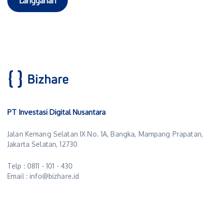
Langganan
PT Investasi Digital Nusantara
Jalan Kemang Selatan IX No. 1A, Bangka, Mampang Prapatan,
Jakarta Selatan, 12730
Telp : 0811 - 101 - 430
Email : info@bizhare.id