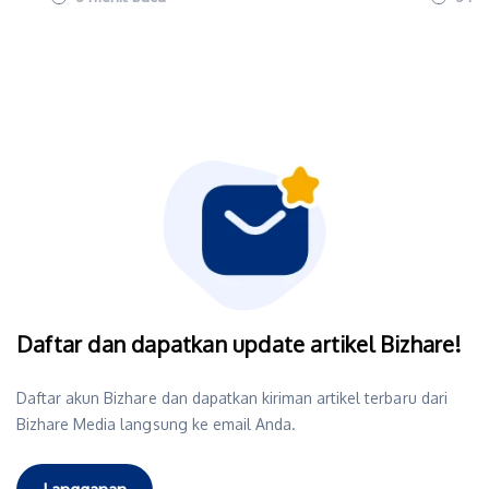
Daftar dan dapatkan update artikel Bizhare!
Daftar akun Bizhare dan dapatkan kiriman artikel terbaru dari
Bizhare Media langsung ke email Anda.