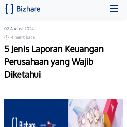
02 August 2024
4
menit baca
5 Jenis Laporan Keuangan
Perusahaan yang Wajib
Diketahui