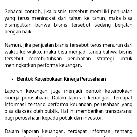
Sebagai contoh, jika bisnis tersebut memiliki penjualan
yang terus meningkat dari tahun ke tahun, maka bisa
disimpulkan bahwa bisnis tersebut sedang berjalan
dengan baik.
Namun, jika penjualan bisnis tersebut terus menurun dari
waktu ke waktu, maka bisa menjadi tanda bahwa bisnis
tersebut membutuhkan perubahan strategi untuk
meningkatkan performa keuangan.
Bentuk Keterbukaan Kinerja Perusahaan
Laporan keuangan juga menjadi bentuk keterbukaan
kinerja perusahaan. Dalam laporan keuangan, terdapat
informasi tentang performa keuangan perusahaan yang
bisa diakses oleh publik. Hal ini memberikan transparansi
bagi perusahaan kepada publik dan investor.
Dalam laporan keuangan, terdapat informasi tentang