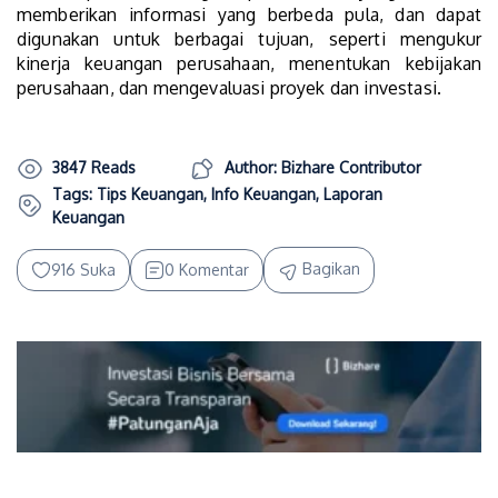
memberikan informasi yang berbeda pula, dan dapat
digunakan untuk berbagai tujuan, seperti mengukur
kinerja keuangan perusahaan, menentukan kebijakan
perusahaan, dan mengevaluasi proyek dan investasi.
3847 Reads
Author: Bizhare Contributor
Tags:
Tips Keuangan
,
Info Keuangan
,
Laporan
Keuangan
Bagikan
916 Suka
0 Komentar