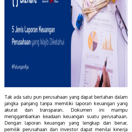
Tak ada satu pun perusahaan yang dapat bertahan dalam
jangka panjang tanpa memiliki laporan keuangan yang
akurat dan transparan. Dokumen ini mampu
menggambarkan keadaan keuangan suatu perusahaan.
Dengan laporan keuangan yang lengkap dan benar,
pemilik perusahaan dan investor dapat menilai kinerja