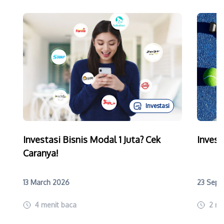
Investasi
Investasi Bisnis Modal 1 Juta? Cek
Invest
Caranya!
13 March 2026
23 Sept
4
menit baca
2
me