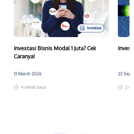
Investasi
Investasi Bisnis Modal 1 Juta? Cek
Invest
Caranya!
13 March 2026
23 Sept
4
menit baca
2
me