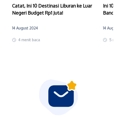
Catat, Ini 10 Destinasi Liburan ke Luar
Ini 10
Negeri Budget Rp1 Juta!
Bandar
14 August 2024
14 Augu
4
menit baca
5
me