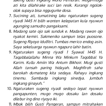
saking Gusti Ingkang Moho Pemurah. Muga-muga
ati kita dilahirake suci lan resik. Kurangi ngolok-
olok supaya bisa nggugurke dosa.
Sucining ati, tumatining laku ngaturaken sugeng
riyadi 1445 H bilih wonten kelepatan kula nyuwun
agunging samudro pangaksami.
Madang sate ojo sak sunduk e. Madang rawon ojo
nyakot kemiri. Sakmeniko sampun telas puosone.
Sugeng Riyoyo Idulfitri. Tumbas merico endog asin.
Saya sekeluarga nyuwun ngapuro lahir batin.
Ngaturaken sugeng riyadi 1 Syawal 1445 H.
Taqabbalallahu Minna Wa Minkum Taqobbal Ya
Karim. Kullu Amiin Wa Antum Bikhoir. Mugi gusti
Allah tansah paring hidayah. Maghfiroh saha
barokah dumateng kita sedaya. Rahayu ingkang
tinemu. Sambada ingkang sinedya. Jumbuh
ingkang ginayuh.”
Ngaturaken sugeng riyadi sedoyo lepat nyuwun
pangapunten, mugo mugo dosaku lan dosaku
dilebur ing dino riyoyo iki.
Mbok bilih Gusti Pangeran, sampun mitrahaken