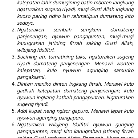
kalepatan lahir dumugining batin mboten langkung
ngaturaken sugeng riyadi, mugi Gusti Allah ingkang
kuoso paring ridho lan rahmatipun dumateng kito
sedoyo.
Ngaturaken sembah sungkem dumateng
panjenengan, nyuwun pangapunten, mugi-mugi
kanugrahan jatining fitrah saking Gusti Allah,
wilujeng Idulfitri.
Sucining ati, tumatining laku, ngaturaken sugeng
riyadi dumateng panjenengan. Menawi wonten
kalepatan, kulo nyuwun agunging samudro
pangaksami.
Dinten meniko dinten ingkang fitrah. Menawi kulo
gadhah kalepatan dumateng panjenengan, kulo
nyuwun ingkang kathah pangapunten. Ngaturaken
sugeng riyadi.
Adol kupat neng ngisor gapuro. Menawi lepat kulo
nyuwun agenging pangapuro.
Ngaturaken wilujeng Idulfitri nyuwun gunging
pangapunten, mugi kito kanugrahan jatining fitrah