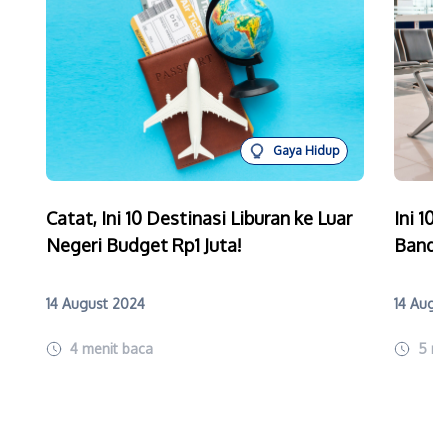
Gaya Hidup
Catat, Ini 10 Destinasi Liburan ke Luar
Ini 10
Negeri Budget Rp1 Juta!
Bandar
14 August 2024
14 Augu
4
menit baca
5
me