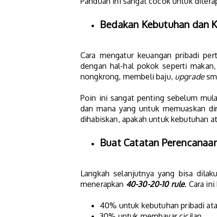
Panduan ini sangat cocok untuk ditera
Bedakan Kebutuhan dan K
Cara mengatur keuangan pribadi pe
dengan hal-hal pokok seperti makan, b
nongkrong, membeli baju,
upgrade
sma
Poin ini sangat penting sebelum mul
dan mana yang untuk memuaskan diri
dihabiskan, apakah untuk kebutuhan a
Buat Catatan Perencanaa
Langkah selanjutnya yang bisa dilak
menerapkan
40-30-20-10 rule
. Cara i
40% untuk kebutuhan pribadi atau
30% untuk membayar cicilan.