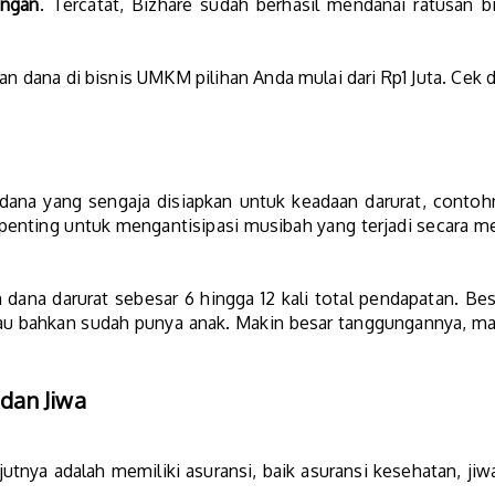
angan
. Tercatat, Bizhare sudah berhasil mendanai ratusan bi
kan dana di bisnis UMKM pilihan Anda mulai dari Rp1 Juta. Cek
dana yang sengaja disiapkan untuk keadaan darurat, contohny
 penting untuk mengantisipasi musibah yang terjadi secara
ana darurat sebesar 6 hingga 12 kali total pendapatan. Bes
au bahkan sudah punya anak. Makin besar tanggungannya, mak
 dan Jiwa
utnya adalah memiliki asuransi, baik asuransi kesehatan, jiw