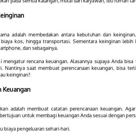
pkan pada semua kalangan, mulai dari karyawan, ibu rumah ta
einginan
rtama adalah membedakan antara kebutuhan dan keinginan.
iaya kos, hingga transportasi. Sementara keinginan lebih b
rtphone, dan sebagainya.
ai mengatur rencana keuangan. Alasannya supaya Anda bis
. Nantinya saat membuat perencanaan keuangan, bisa terli
tau keinginan?
n Keuangan
ukan adalah membuat catatan perencanaan keuangan. Agar 
ni bertujuan untuk membagi keuangan Anda sesuai dengan perse
 biaya pengeluaran sehari-hari.