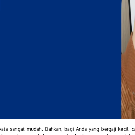
ata sangat mudah. Bahkan, bagi Anda yang bergaji kecil, car