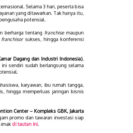
ernasional. Selama 3 hari, peserta bisa
layanan yang ditawarkan. Tak hanya itu,
 pengusaha potensial.
an berharga tentang
franchise
maupun
a
franchisor
sukses, hingga konferensi
amar Dagang dan Industri Indonesia)
,
n ini sendiri sudah berlangsung selama
otensial.
ahasiswa, karyawan, ibu rumah tangga,
, hingga memperluas jaringan bisnis
ention Center – Kompleks GBK, Jakarta
ragam promo dan tawaran investasi siap
 simak
di tautan ini
.