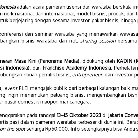
donesia
adalah acara pameran lisensi dan waralaba berskala int
 merk nasional dan internasional, model bisnis, produk, dan 
uk berjejaring dengan sesama investor, pakar bisnis, hingga
ai konferensi dan seminar waralaba yang menawarkan wawas
ngkan bisnis waralaba dari nol,
sharing session
bersam
meran Masa Kini (Panorama Media)
, didukung oleh
KADIN (K
i Indonesia)
, dan
Franchise Academy Indonesia
. Perhelata
hubungkan ribuan pemilik bisnis,
entrepreneur
, dan investor p
a,
event
FLEI mengajak publik dari berbagai kalangan baik m
ang ingin menemukan peluang bisnis, mengembangkan bisnis
ktor pasar domestik maupun mancanegara.
elenggarakan pada tanggal
13–15 Oktober 2023
di
Jakarta Conv
artisipasi dalam pameran waralaba terbesar di dunia ini. Be
on the spot
seharga Rp60.000. Info selengkapnya bisa Anda