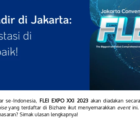
ar se-Indonesia,
FLEI EXPO XXI 2023
akan diadakan secar
ise
yang terdaftar di Bizhare ikut menyemarakkan
event
ini
enasaran? Simak ulasan lengkapnya!