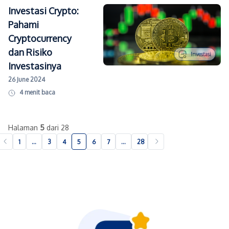
Investasi Crypto:
Pahami
Cryptocurrency
dan Risiko
Investasi
Investasinya
26 June 2024
4
menit baca
Halaman
5
dari 28
1
…
3
4
5
6
7
…
28