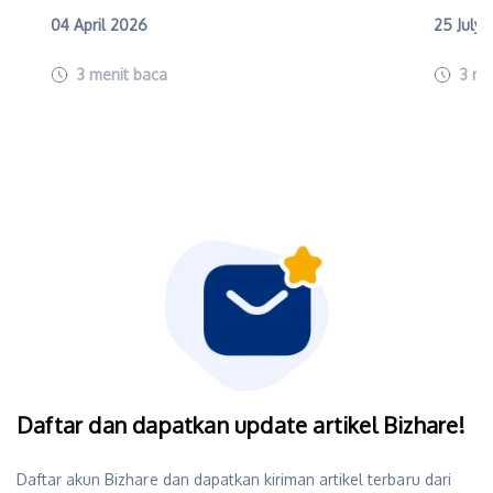
04 April 2026
25 July
3
menit baca
3
me
Daftar dan dapatkan update artikel Bizhare!
Daftar akun Bizhare dan dapatkan kiriman artikel terbaru dari