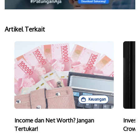
Artikel Terkait
Keuangan
Income dan Net Worth? Jangan
Invest
Tertukar!
Crowd