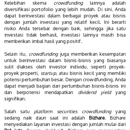
Kelebihan skema
crowdfunding
lainnya adalah
diversifikasi portofolio yang lebih mudah. Di sini, Anda
dapat berinvestasi dalam berbagai proyek atau bisnis
dengan jumlah investasi yang relatif kecil. Ini berarti
risiko Anda tersebar dengan baik, sehingga jika satu
investasi tidak berhasil, investasi lainnya masih bisa
memberikan imbal hasil yang positif.
Selain itu,
crowdfunding
juga memberikan kesempatan
untuk berinvestasi dalam bisnis-bisnis yang biasanya
sulit diakses oleh investor individu, seperti proyek-
proyek properti,
startup
, atau bisnis kecil yang memiliki
potensi pertumbuhan besar. Dengan crowdfunding, Anda
dapat menjadi bagian dari pertumbuhan bisnis-bisnis ini
dan berpotensi mendapatkan
dividend yield
yang
signifikan.
Salah satu
platform securities crowdfunding
yang
sedang naik daun saat ini adalah
Bizhare
. Bizhare
menyediakan layanan investasi dengan jumlah mulai dari