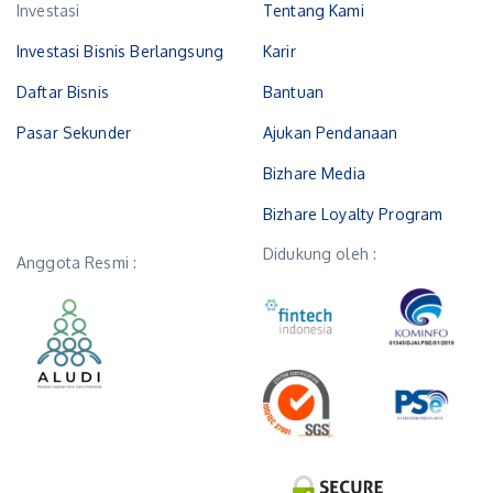
Investasi
Tentang Kami
Investasi Bisnis Berlangsung
Karir
Daftar Bisnis
Bantuan
Pasar Sekunder
Ajukan Pendanaan
Bizhare Media
Bizhare Loyalty Program
Didukung oleh :
Anggota Resmi :