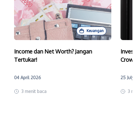
Keuangan
Income dan Net Worth? Jangan
Invest
Tertukar!
Crowd
04 April 2026
25 July
3
menit baca
3
me