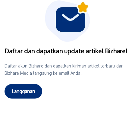
Daftar dan dapatkan update artikel Bizhare!
Daftar akun Bizhare dan dapatkan kiriman artikel terbaru dari
Bizhare Media langsung ke email Anda.
Langganan