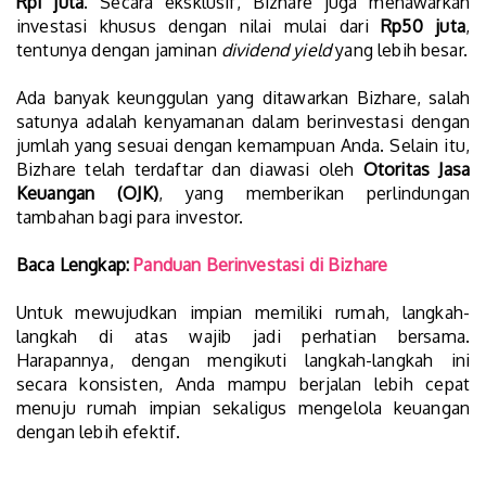
Rp1 juta
. Secara eksklusif, Bizhare juga menawarkan
investasi khusus dengan nilai mulai dari
Rp50 juta
,
tentunya dengan jaminan
dividend yield
yang lebih besar.
Ada banyak keunggulan yang ditawarkan Bizhare, salah
satunya adalah kenyamanan dalam berinvestasi dengan
jumlah yang sesuai dengan kemampuan Anda. Selain itu,
Bizhare telah terdaftar dan diawasi oleh
Otoritas Jasa
Keuangan (OJK)
, yang memberikan perlindungan
tambahan bagi para investor.
Baca Lengkap:
Panduan Berinvestasi di Bizhare
Untuk mewujudkan impian memiliki rumah, langkah-
langkah di atas wajib jadi perhatian bersama.
Harapannya, dengan mengikuti langkah-langkah ini
secara konsisten, Anda mampu berjalan lebih cepat
menuju rumah impian sekaligus mengelola keuangan
dengan lebih efektif.