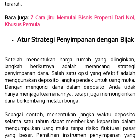
terarah.
Baca Juga:
7 Cara Jitu Memulai Bisnis Properti Dari Nol,
Khusus Pemula
Atur Strategi Penyimpanan dengan Bijak
Setelah menentukan harga rumah yang diinginkan,
langkah berikutnya adalah merancang strategi
penyimpanan dana. Salah satu opsi yang efektif adalah
menggunakan deposito jangka pendek untuk uang muka.
Dengan mengunci dana dalam deposito, Anda tidak
hanya menjaga keamanannya, tetapi juga memungkinkan
dana berkembang melalui bunga.
Sebagai contoh, menentukan jangka waktu deposito
selama satu tahun dapat memberikan kepastian dalam
mengumpulkan uang muka tanpa risiko fluktuasi pasar
yang besar. Pemilihan instrumen penyimpanan yang