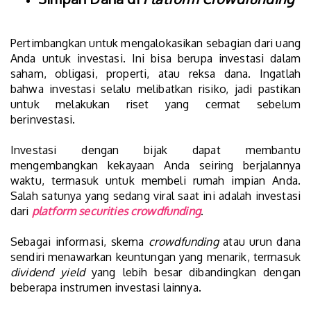
Pertimbangkan untuk mengalokasikan sebagian dari uang
Anda untuk investasi. Ini bisa berupa investasi dalam
saham, obligasi, properti, atau reksa dana. Ingatlah
bahwa investasi selalu melibatkan risiko, jadi pastikan
untuk melakukan riset yang cermat sebelum
berinvestasi.
Investasi dengan bijak dapat membantu
mengembangkan kekayaan Anda seiring berjalannya
waktu, termasuk untuk membeli rumah impian Anda.
Salah satunya yang sedang viral saat ini adalah investasi
dari
platform securities crowdfunding
.
Sebagai informasi, skema
crowdfunding
atau urun dana
sendiri menawarkan keuntungan yang menarik, termasuk
dividend yield
yang lebih besar dibandingkan dengan
beberapa instrumen investasi lainnya.