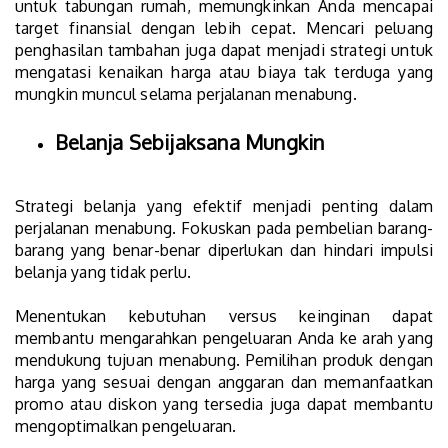
untuk tabungan rumah, memungkinkan Anda mencapai
target finansial dengan lebih cepat. Mencari peluang
penghasilan tambahan juga dapat menjadi strategi untuk
mengatasi kenaikan harga atau biaya tak terduga yang
mungkin muncul selama perjalanan menabung.
Belanja Sebijaksana Mungkin
Strategi belanja yang efektif menjadi penting dalam
perjalanan menabung. Fokuskan pada pembelian barang-
barang yang benar-benar diperlukan dan hindari impulsi
belanja yang tidak perlu.
Menentukan kebutuhan versus keinginan dapat
membantu mengarahkan pengeluaran Anda ke arah yang
mendukung tujuan menabung. Pemilihan produk dengan
harga yang sesuai dengan anggaran dan memanfaatkan
promo atau diskon yang tersedia juga dapat membantu
mengoptimalkan pengeluaran.