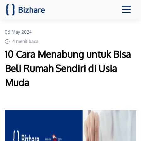
06 May 2024
4
menit baca
10 Cara Menabung untuk Bisa
Beli Rumah Sendiri di Usia
Muda