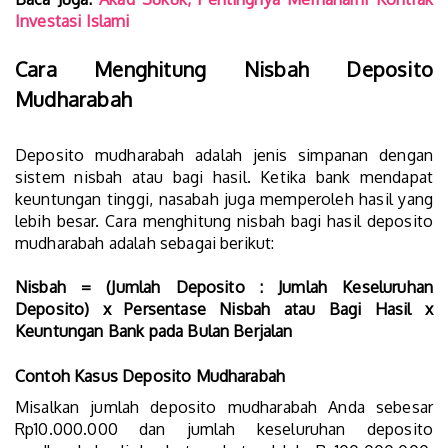
Investasi Islami
Cara Menghitung Nisbah Deposito
Mudharabah
Deposito mudharabah adalah jenis simpanan dengan
sistem nisbah atau bagi hasil. Ketika bank mendapat
keuntungan tinggi, nasabah juga memperoleh hasil yang
lebih besar. Cara menghitung nisbah bagi hasil deposito
mudharabah adalah sebagai berikut:
Nisbah = (Jumlah Deposito : Jumlah Keseluruhan
Deposito) x Persentase Nisbah atau Bagi Hasil x
Keuntungan Bank pada Bulan Berjalan
Contoh Kasus Deposito Mudharabah
Misalkan jumlah deposito mudharabah Anda sebesar
Rp10.000.000 dan jumlah keseluruhan deposito