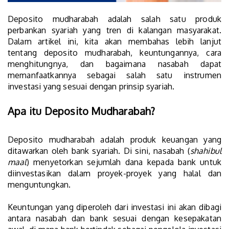
Deposito mudharabah adalah salah satu produk
perbankan syariah yang tren di kalangan masyarakat.
Dalam artikel ini, kita akan membahas lebih lanjut
tentang deposito mudharabah, keuntungannya, cara
menghitungnya, dan bagaimana nasabah dapat
memanfaatkannya sebagai salah satu instrumen
investasi yang sesuai dengan prinsip syariah.
Apa itu Deposito Mudharabah?
Deposito mudharabah adalah produk keuangan yang
ditawarkan oleh bank syariah. Di sini, nasabah (
shahibul
maal
) menyetorkan sejumlah dana kepada bank untuk
diinvestasikan dalam proyek-proyek yang halal dan
menguntungkan.
Keuntungan yang diperoleh dari investasi ini akan dibagi
antara nasabah dan bank sesuai dengan kesepakatan