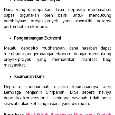
Dana yang ditempatkan dalam deposito mudharabah
dapat digunakan oleh bank untuk mendukung
pembiayaan proyek-proyek yang memiliki potensi
pertumbuhan ekonomi.
Pengembangan Ekonomi
Melalui deposito mudharabah, dana nasabah dapat
membantu pengembangan ekonomi dengan mendukung
proyek-proyek yang memberikan manfaat bagi
masyarakat.
Keamanan Dana
Deposito mudharabah dijamin keamanannya oleh
Lembaga Penjamin Simpanan (LPS) seperti halnya
deposito konvensional, sehingga nasabah tidak perlu
khawatir akan kehilangan dana yang disimpan.
Baca Juga:
Akad Sukuk, Pentingnya Memahami Kontrak