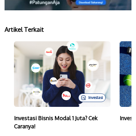
Artikel Terkait
Investasi
Investasi Bisnis Modal 1 Juta? Cek
Invest
Caranya!