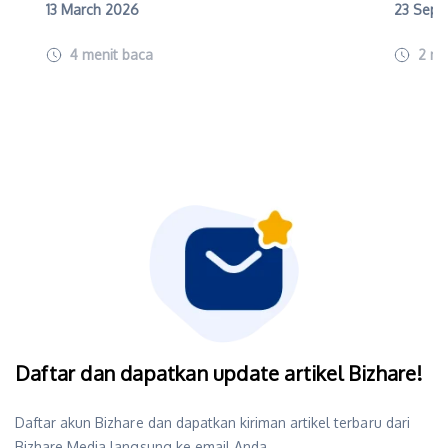
13 March 2026
23 Sept
4
menit baca
2
me
Daftar dan dapatkan update artikel Bizhare!
Daftar akun Bizhare dan dapatkan kiriman artikel terbaru dari
Bizhare Media langsung ke email Anda.