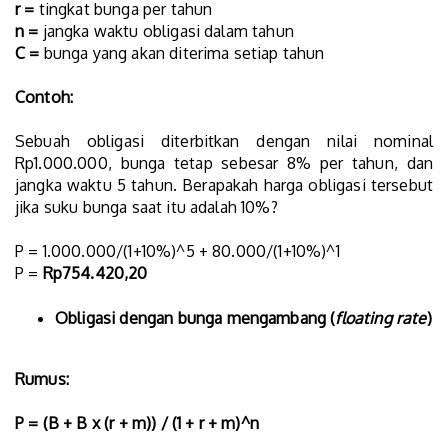
r =
tingkat bunga per tahun
n =
jangka waktu obligasi dalam tahun
C =
bunga yang akan diterima setiap tahun
Contoh:
Sebuah obligasi diterbitkan dengan nilai nominal
Rp1.000.000, bunga tetap sebesar 8% per tahun, dan
jangka waktu 5 tahun. Berapakah harga obligasi tersebut
jika suku bunga saat itu adalah 10%?
P = 1.000.000/(1+10%)^5 + 80.000/(1+10%)^1
P =
Rp754.420,20
Obligasi dengan bunga mengambang (
floating rate
)
Rumus:
P = (B + B x (r + m)) / (1 + r + m)^n