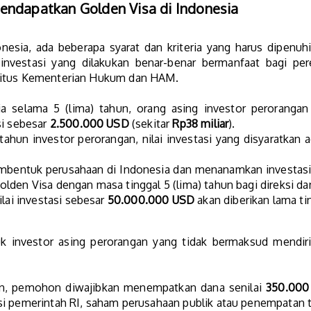
endapatkan Golden Visa di Indonesia
sia, ada beberapa syarat dan kriteria yang harus dipenuhi o
nvestasi yang dilakukan benar-benar bermanfaat bagi per
situs Kementerian Hukum dan HAM.
ia selama 5 (lima) tahun, orang asing investor peroranga
si sebesar
2.500.000 USD
(sekitar
Rp38 miliar
).
tahun investor perorangan, nilai investasi yang disyaratkan
embentuk perusahaan di Indonesia dan menanamkan investas
den Visa dengan masa tinggal 5 (lima) tahun bagi direksi da
ilai investasi sebesar
50.000.000 USD
akan diberikan lama tin
k investor asing perorangan yang tidak bermaksud mendiri
hun, pemohon diwajibkan menempatkan dana senilai
350.000
si pemerintah RI, saham perusahaan publik atau penempatan 