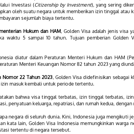
lui Investasi (
Citizenship by Investment
), yang sering dike
erapkan oleh suatu negara untuk memberikan izin tinggal ata
mbayaran sejumlah biaya tertentu.
menterian Hukum dan HAM
, Golden Visa adalah jenis visa 
angka waktu 5 sampai 10 tahun. Tujuan pemberian Golden 
donesia diatur dalam Peraturan Menteri Hukum dan HAM 
 Peraturan Menteri Keuangan Nomor 82 tahun 2023 yang diun
m Nomor 22 Tahun 2023
, Golden Visa didefinisikan sebagai kla
an izin masuk kembali untuk periode tertentu.
takan bahwa visa tinggal terbatas, izin tinggal terbatas, izi
asi, penyatuan keluarga, repatriasi, dan rumah kedua, dengan 
apa negara di seluruh dunia. Kini, Indonesia juga mengikuti j
gan kata lain, Golden Visa Indonesia memungkinkan warga ne
asi tertentu di negara tersebut.