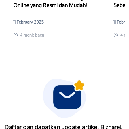
Online yang Resmi dan Mudah!
Sebelu
11 February 2025
11 Febru
4
menit baca
4
me
Daftar dan dapatkan update artikel Bizhare!