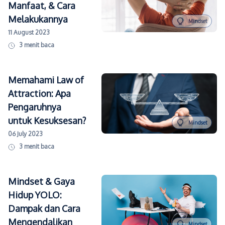
Manfaat, & Cara
Melakukannya
Mindset
11 August 2023
3
menit baca
Memahami Law of
Attraction: Apa
Pengaruhnya
untuk Kesuksesan?
Mindset
06 July 2023
3
menit baca
Mindset & Gaya
Hidup YOLO:
Dampak dan Cara
Mengendalikan
Mindset