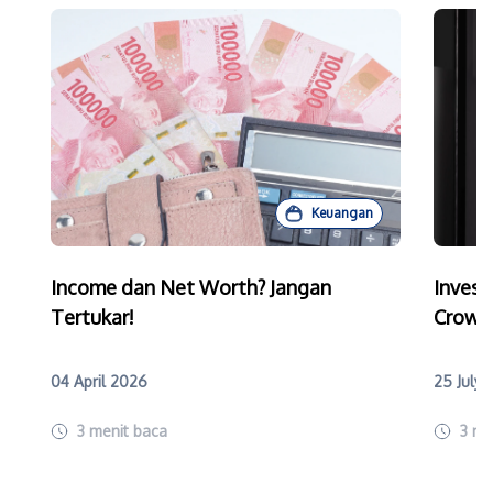
Keuangan
Income dan Net Worth? Jangan
Invest
Tertukar!
Crowd
04 April 2026
25 July
3
menit baca
3
me