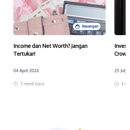
Keuangan
Income dan Net Worth? Jangan
Invest
Tertukar!
Crowd
04 April 2026
25 July
3
menit baca
3
me