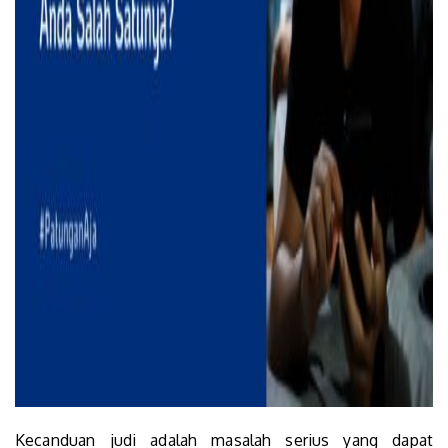
Kecanduan judi adalah masalah serius yang dapat