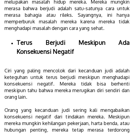
melupakan masalah hidup mereka. Mereka mungkin
merasa bahwa berjudi adalah satu-satunya cara untuk
merasa bahagia atau rileks. Sayangnya, ini hanya
memperburuk masalah mereka karena mereka tidak
menghadapi masalah dengan cara yang sehat.
Terus Berjudi Meskipun Ada
Konsekuensi Negatif
Ciri yang paling mencolok dari kecanduan judi adalah
keteguhan untuk terus berjudi meskipun menghadapi
konsekuensi negatif. Mereka tidak bisa berhenti
meskipun tahu bahwa mereka merugikan diri sendiri dan
orang lain.
Orang yang kecanduan judi sering kali mengabaikan
konsekuensi negatif dari tindakan mereka. Meskipun
mereka mungkin kehilangan pekerjaan, harta benda, atau
hubungan penting, mereka tetap merasa terdorong