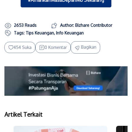
#AmankanMasaDepanMu Sekarang
2653 Reads
Author: Bizhare Contributor
Tags:
Tips Keuangan
,
Info Keuangan
Bagikan
454 Suka
0 Komentar
Artikel Terkait