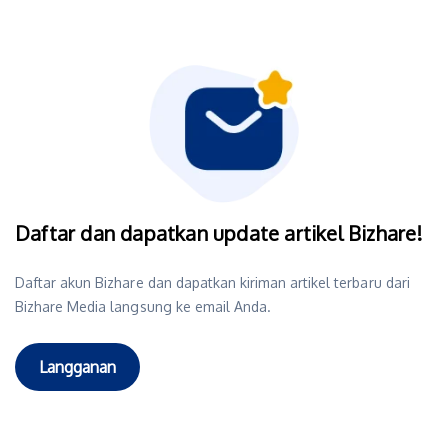
Daftar dan dapatkan update artikel Bizhare!
Daftar akun Bizhare dan dapatkan kiriman artikel terbaru dari
Bizhare Media langsung ke email Anda.
Langganan