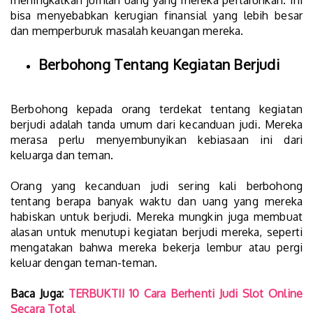
meningkatkan jumlah uang yang mereka pertaruhkan. Ini
bisa menyebabkan kerugian finansial yang lebih besar
dan memperburuk masalah keuangan mereka.
Berbohong Tentang Kegiatan Berjudi
Berbohong kepada orang terdekat tentang kegiatan
berjudi adalah tanda umum dari kecanduan judi. Mereka
merasa perlu menyembunyikan kebiasaan ini dari
keluarga dan teman.
Orang yang kecanduan judi sering kali berbohong
tentang berapa banyak waktu dan uang yang mereka
habiskan untuk berjudi. Mereka mungkin juga membuat
alasan untuk menutupi kegiatan berjudi mereka, seperti
mengatakan bahwa mereka bekerja lembur atau pergi
keluar dengan teman-teman.
Baca Juga:
TERBUKTI! 10 Cara Berhenti Judi Slot Online
Secara Total