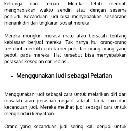
keluarga dan teman. Mereka lebih memilih
menghabiskan waktu sendiri atau dengan sesama
penjudi. Kecanduan judi bisa menyebabkan seseorang
menarik diri dari lingkaran sosial mereka.
Mereka mungkin merasa malu atau bersalah tentang
kebiasaan berjudi mereka. Tak hanya itu, orang-orang
tersebut memilih untuk menjauh dari orang-orang yang
peduli pada mereka. Hal tersebut bisa menyebabkan
perasaan kesepian dan isolasi.
Menggunakan Judi sebagai Pelarian
Menggunakan judi sebagai cara untuk melarikan diri dari
masalah atau perasaan negatif adalah tanda lain dari
kecanduan judi. Mereka melihat judi sebagai cara untuk
menghindari kenyataan.
Orang yang kecanduan judi sering kali berjudi untuk