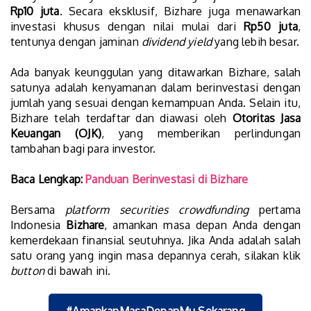
Rp10 juta
. Secara eksklusif, Bizhare juga menawarkan
investasi khusus dengan nilai mulai dari
Rp50 juta
,
tentunya dengan jaminan
dividend yield
yang lebih besar.
Ada banyak keunggulan yang ditawarkan Bizhare, salah
satunya adalah kenyamanan dalam berinvestasi dengan
jumlah yang sesuai dengan kemampuan Anda. Selain itu,
Bizhare telah terdaftar dan diawasi oleh
Otoritas Jasa
Keuangan (OJK)
, yang memberikan perlindungan
tambahan bagi para investor.
Baca Lengkap:
Panduan Berinvestasi di Bizhare
Bersama
platform securities crowdfunding
pertama
Indonesia
Bizhare
, amankan masa depan Anda dengan
kemerdekaan finansial seutuhnya. Jika Anda adalah salah
satu orang yang ingin masa depannya cerah, silakan klik
button
di bawah ini.