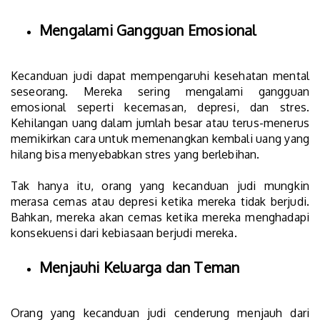
Mengalami Gangguan Emosional
Kecanduan judi dapat mempengaruhi kesehatan mental
seseorang. Mereka sering mengalami gangguan
emosional seperti kecemasan, depresi, dan stres.
Kehilangan uang dalam jumlah besar atau terus-menerus
memikirkan cara untuk memenangkan kembali uang yang
hilang bisa menyebabkan stres yang berlebihan.
Tak hanya itu, orang yang kecanduan judi mungkin
merasa cemas atau depresi ketika mereka tidak berjudi.
Bahkan, mereka akan cemas ketika mereka menghadapi
konsekuensi dari kebiasaan berjudi mereka.
Menjauhi Keluarga dan Teman
Orang yang kecanduan judi cenderung menjauh dari