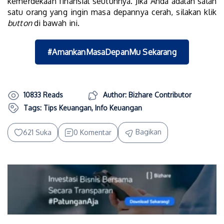
kemerdekaan finansial seutuhnya. Jika Anda adalah salah
satu orang yang ingin masa depannya cerah, silakan klik
button
di bawah ini.
#AmankanMasaDepanMu Sekarang
10833 Reads
Author: Bizhare Contributor
Tags:
Tips Keuangan
,
Info Keuangan
Bagikan
621 Suka
0 Komentar