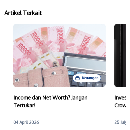
Artikel Terkait
Keuangan
Income dan Net Worth? Jangan
Invest
Tertukar!
Crowd
04 April 2026
25 July