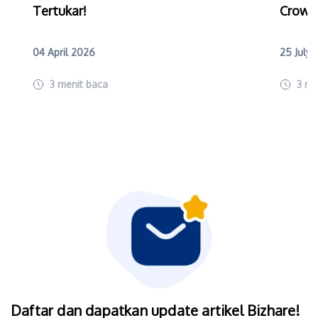
Tertukar!
Crowd
04 April 2026
25 July
3
menit baca
3
me
Daftar dan dapatkan update artikel Bizhare!