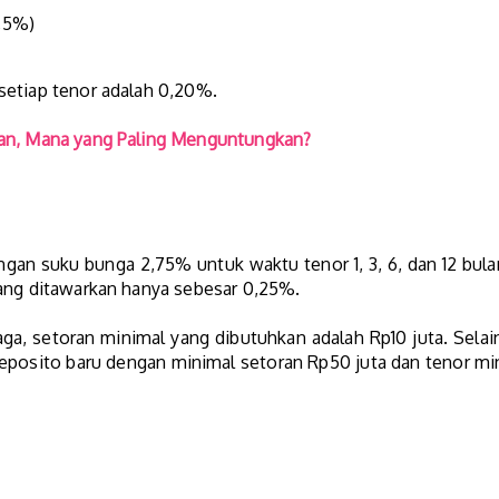
2,5%)
setiap tenor adalah 0,20%.
an, Mana yang Paling Menguntungkan?
n suku bunga 2,75% untuk waktu tenor 1, 3, 6, dan 12 bulan 
yang ditawarkan hanya sebesar 0,25%.
, setoran minimal yang dibutuhkan adalah Rp10 juta. Selai
osito baru dengan minimal setoran Rp50 juta dan tenor min