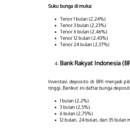
Suku bunga di muka:
Tenor 1 bulan (2,24%)
Tenor 3 bulan (2,23%)
Tenor 6 bulan (2,46%)
Tenor 12 bulan (2,43%)
Tenor 24 bulan (2,37%)
Bank Rakyat Indonesia (BR
Investasi deposito di BRI menjadi pi
tinggi. Berikut ini daftar bunga depos
1 bulan (2,2%)
3 bulan (2,5%)
6 bulan (2,75%)
12 bulan, 24 bulan, dan 35 bulan