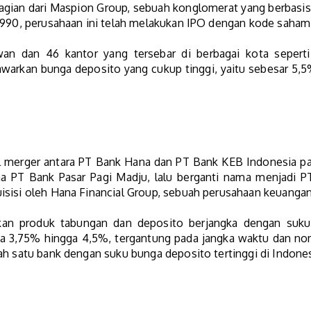
gian dari Maspion Group, sebuah konglomerat yang berbasis 
 1990, perusahaan ini telah melakukan IPO dengan kode saha
wan dan 46 kantor yang tersebar di berbagai kota seperti
arkan bunga deposito yang cukup tinggi, yaitu sebesar 5,5% 
l merger antara PT Bank Hana dan PT Bank KEB Indonesia pad
ma PT Bank Pasar Pagi Madju, lalu berganti nama menjadi 
sisi oleh Hana Financial Group, sebuah perusahaan keuangan
n produk tabungan dan deposito berjangka dengan suku
ra 3,75% hingga 4,5%, tergantung pada jangka waktu dan nom
ah satu bank dengan suku bunga deposito tertinggi di Indones