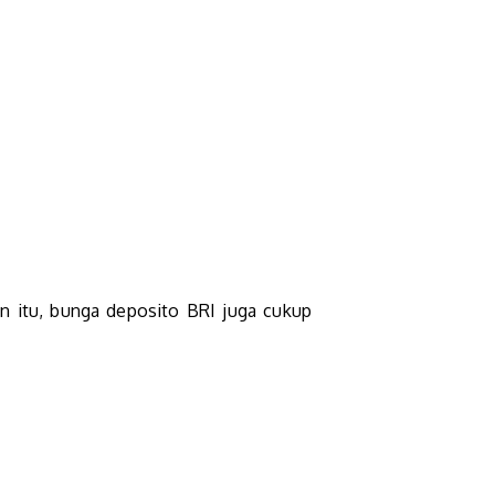
in itu, bunga deposito BRI juga cukup