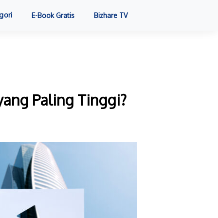
gori
E-Book Gratis
Bizhare TV
yang Paling Tinggi?