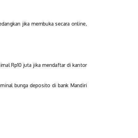
sedangkan jika membuka secara online,
al Rp10 juta jika mendaftar di kantor
ominal bunga deposito di bank Mandiri