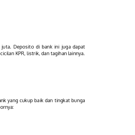
juta. Deposito di bank ini juga dapat
ilan KPR, listrik, dan tagihan lainnya.
bank yang cukup baik dan tingkat bunga
ornya: