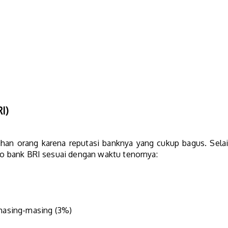
I)
lihan orang karena reputasi banknya yang cukup bagus. Sela
ito bank BRI sesuai dengan waktu tenornya:
 masing-masing (3%)