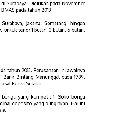
di Surabaya. Didirikan pada November
m BMAS pada tahun 2013.
 Surabaya, Jakarta, Semarang, hingga
untuk tenor 1 bulan, 3 bulan, 6 bulan,
a tahun 2013. Perusahaan ini awalnya
PT Bank Bintang Manunggal pada 1989.
 asal Korea Selatan.
 bunga yang kompetitif. Suku bunga
inal deposito yang diinginkan. Hal ini
ia.