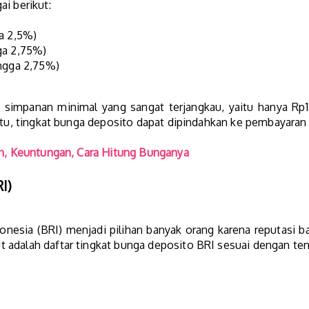
i berikut:
ga 2,5%)
ga 2,75%)
ingga 2,75%)
 simpanan minimal yang sangat terjangkau, yaitu hanya Rp1 
tu, tingkat bunga deposito dapat dipindahkan ke pembayaran cic
an, Keuntungan, Cara Hitung Bunganya
I)
onesia (BRI) menjadi pilihan banyak orang karena reputasi 
 adalah daftar tingkat bunga deposito BRI sesuai dengan ten