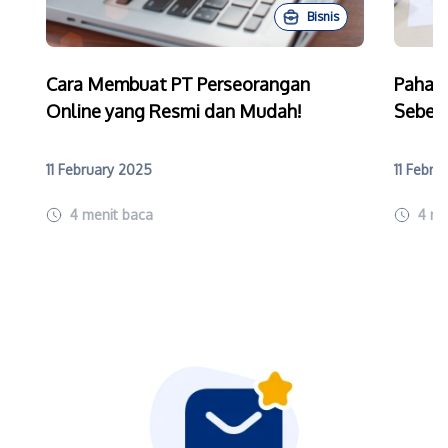
Bisnis
Cara Membuat PT Perseorangan
Paham
Online yang Resmi dan Mudah!
Sebelu
11 February 2025
11 Febru
4
menit baca
4
me