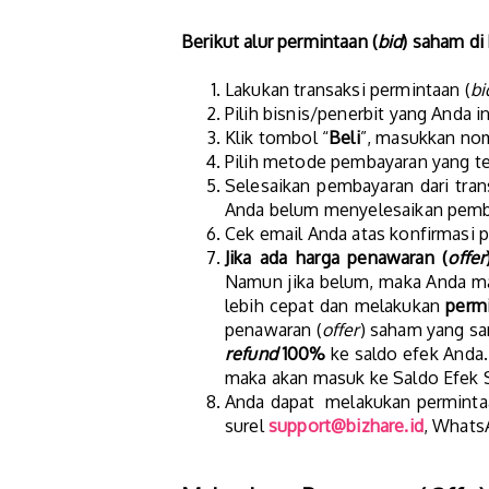
Berikut alur permintaan (
bid
) saham di
Lakukan transaksi permintaan (
bi
Pilih bisnis/penerbit yang Anda i
Klik tombol “
Beli
”, masukkan nom
Pilih metode pembayaran yang ter
Selesaikan pembayaran dari tran
Anda belum menyelesaikan pemba
Cek email Anda atas konfirmasi p
Jika ada harga penawaran (
offer
Namun jika belum, maka Anda m
lebih cepat dan melakukan
perm
penawaran (
offer
) saham yang sa
refund
100%
ke saldo efek Anda. 
maka akan masuk ke Saldo Efek 
Anda dapat melakukan perminta
surel
support@bizhare.id
, What