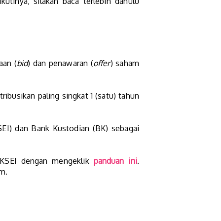
utinya, silakan baca terlebih dahulu
aan (
bid
) dan penawaran (
offer
) saham
ibusikan paling singkat 1 (satu) tahun
SEI) dan Bank Kustodian (BK) sebagai
s KSEI dengan mengeklik
panduan ini
.
m.