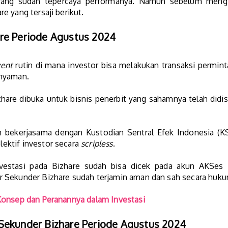
 yang sudah tepercaya performanya. Namun sebelum mengik
e yang tersaji berikut.
re Periode Agustus 2024
ent
rutin di mana investor bisa melakukan transaksi permint
 nyaman.
hare dibuka untuk bisnis penerbit yang sahamnya telah didistr
ah bekerjasama dengan Kustodian Sentral Efek Indonesia (K
ektif investor secara
scripless
.
investasi pada Bizhare sudah bisa dicek pada akun AKSe
r Sekunder Bizhare sudah terjamin aman dan sah secara huku
Konsep dan Peranannya dalam Investasi
Sekunder Bizhare Periode Agustus 2024