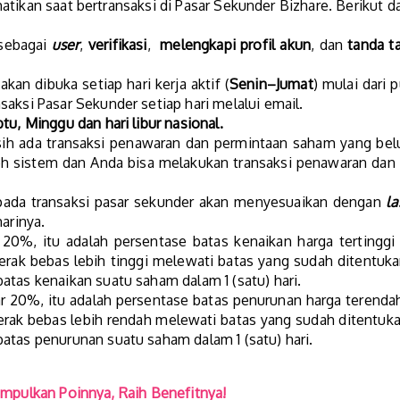
tikan saat bertransaksi di Pasar Sekunder Bizhare. Berikut d
 sebagai
user
,
verifikasi
,
melengkapi profil akun
, dan
tanda t
kan dibuka setiap hari kerja aktif (
Senin–Jumat
) mulai dari 
aksi Pasar Sekunder setiap hari melalui email.
tu, Minggu dan hari libur nasional.
sih ada transaksi penawaran dan permintaan saham yang belu
h sistem dan Anda bisa melakukan transaksi penawaran dan
pada transaksi pasar sekunder akan menyesuaikan dengan
la
arinya.
20%, itu adalah persentase batas kenaikan harga tertinggi 
gerak bebas lebih tinggi melewati batas yang sudah ditentu
atas kenaikan suatu saham dalam 1 (satu) hari.
 20%, itu adalah persentase batas penurunan harga terendah 
gerak bebas lebih rendah melewati batas yang sudah ditentu
atas penurunan suatu saham dalam 1 (satu) hari.
umpulkan Poinnya, Raih Benefitnya!