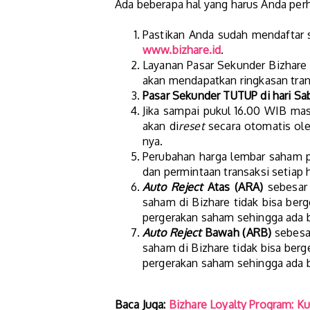
Ada beberapa hal yang harus Anda perha
Pastikan Anda sudah mendaftar
www.bizhare.id
.
Layanan Pasar Sekunder Bizhare a
akan mendapatkan ringkasan trans
Pasar Sekunder TUTUP di hari Sab
Jika sampai pukul 16.00 WIB ma
akan di
reset
secara otomatis ole
nya.
Perubahan harga lembar saham 
dan permintaan transaksi setiap h
Auto Reject
Atas
(ARA)
sebesar 
saham di Bizhare tidak bisa ber
pergerakan saham sehingga ada b
Auto Reject
Bawah (ARB)
sebesar
saham di Bizhare tidak bisa ber
pergerakan saham sehingga ada b
Baca Juga:
Bizhare Loyalty Program: K