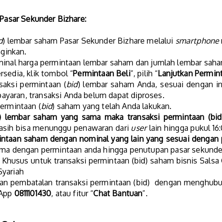
 Pasar Sekunder Bizhare:
d
) lembar saham Pasar Sekunder Bizhare melalui
smartphone
nginkan.
inal harga permintaan lembar saham dan jumlah lembar saham
sedia, klik tombol “
Permintaan Beli
”, pilih “
Lanjutkan Permint
saksi permintaan (
bid
) lembar saham Anda, sesuai dengan ins
yaran, transaksi Anda belum dapat diproses.
ermintaan (
bid
) saham yang telah Anda lakukan.
) lembar saham yang sama maka transaksi permintaan (bid)
asih bisa menunggu penawaran dari
user
lain hingga pukul 1
intaan saham dengan nominal yang lain yang sesuai dengan
ma dengan permintaan anda hingga penutupan pasar sekunder 
Khusus untuk transaksi permintaan (bid) saham bisnis Salsa G
Syariah
an pembatalan transaksi permintaan (bid) dengan menghub
sApp
0811101430
, atau fitur “
Chat Bantuan
”.