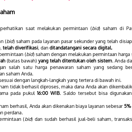
Saham
perhatikan saat melakukan permintaan (
bid
) saham di Pas
n (
bid
) saham pada layanan pasar sekunder yang telah disia
p
,
telah diverifikasi
, dan
ditandatangani secara digital.
permintaan (
bid
) saham dengan melakukan permintaan harg
ah
(batas bawah)
yang telah ditentukan oleh sistem
. Anda d
an salah satu harga penawaran saham yang sedang be
aan saham Anda.
sesuai dengan langkah-langkah yang tertera di bawah ini.
aham tidak berhasil diproses, maka dana Anda akan dikembali
 sama pada pukul
16:00 WIB
. Saldo tersebut bisa digunakan
aham berhasil, Anda akan dikenakan biaya layanan sebesar
5%
an perdana.
ermintaan (
bid
) dan sudah berhasil jual-beli saham, trans