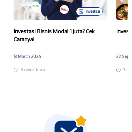
Investasi
Investasi Bisnis Modal 1 Juta? Cek
Invest
Caranya!
13 March 2026
22 Sept
4
menit baca
3
me