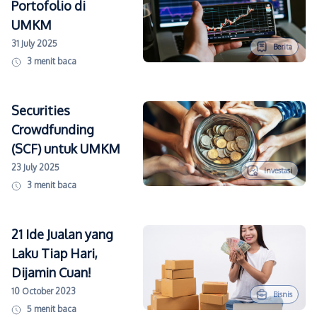
Portofolio di
UMKM
31 July 2025
Berita
3
menit baca
Securities
Crowdfunding
(SCF) untuk UMKM
23 July 2025
Investasi
3
menit baca
21 Ide Jualan yang
Laku Tiap Hari,
Dijamin Cuan!
10 October 2023
Bisnis
5
menit baca