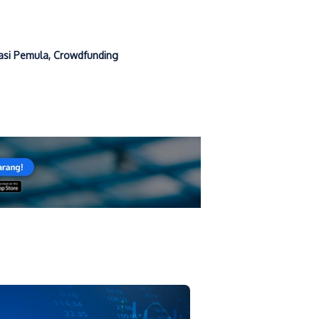
asi Pemula
,
Crowdfunding