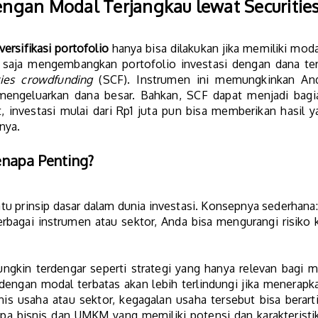
 dengan Modal Terjangkau lewat Securiti
versifikasi portofolio
hanya bisa dilakukan jika memiliki moda
saja mengembangkan portofolio investasi dengan dana ter
ties crowdfunding
(SCF). Instrumen ini memungkinkan And
mengeluarkan dana besar. Bahkan, SCF dapat menjadi bagia
, investasi mulai dari Rp1 juta pun bisa memberikan hasil 
nya.
Kenapa Penting?
atu prinsip dasar dalam dunia investasi. Konsepnya sederhana
agai instrumen atau sektor, Anda bisa mengurangi risiko ker
mungkin terdengar seperti strategi yang hanya relevan bagi 
dengan modal terbatas akan lebih terlindungi jika menerapkan
is usaha atau sektor, kegagalan usaha tersebut bisa berart
a bisnis dan UMKM yang memiliki potensi dan karakteristik 