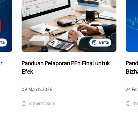
ita
Berita
r
Panduan Pelaporan PPh Final untuk
Pand
Efek
Bizh
09 March 2026
24 Fe
6
menit baca
9