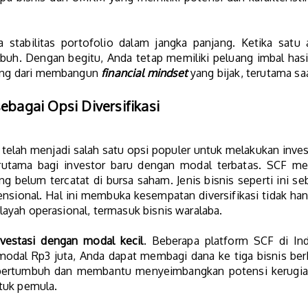
 stabilitas portofolio dalam jangka panjang. Ketika satu
mbuh. Dengan begitu, Anda tetap memiliki peluang imbal has
nting dari membangun
financial mindset
yang bijak, terutama sa
ebagai Opsi Diversifikasi
i telah menjadi salah satu opsi populer untuk melakukan inve
terutama bagi investor baru dengan modal terbatas. SCF 
belum tercatat di bursa saham. Jenis bisnis seperti ini se
ensional. Hal ini membuka kesempatan diversifikasi tidak hany
wilayah operasional, termasuk bisnis waralaba.
nvestasi dengan modal kecil
. Beberapa platform SCF di In
 modal Rp3 juta, Anda dapat membagi dana ke tiga bisnis ber
 bertumbuh dan membantu menyeimbangkan potensi kerugian. 
tuk pemula.