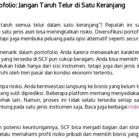
tofolio: Jangan Taruh Telur di Satu Keranjang
aruh semua telur dalam satu keranjang”? Pepatah ini sa
satu jenis aset bisa meningkatkan risiko. Diversifikasi porto
tapi juga membuka peluang pada opsi alternatif seperti
secur
enarik dalam portofolio Anda karena menawarkan karakter
s yang tersedia di SCF pun cukup beragam. Anda bisa memilih s
akukan tidak hanya dari sisi instrumen, tetapi juga dari jenis i
aruhi oleh tren pasar dan kondisi ekonomi tertentu.
pa risiko. Anda berinvestasi langsung ke bisnis yang belum t
 yang sulit diprediksi. Beberapa platform memang menyedia
hak lain. Namun, proses ini tidak selalu tersedia setiap saat
ntung pada satu jenis instrumen saja.
Baca juga berbagai
risi
otensi keuntungannya, SCF bisa menjadi bagian dari strateg
selalu memahami profil risiko pribadi dan memilih bisnis ya