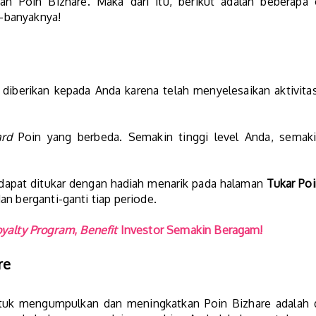
an Poin Bizhare. Maka dari itu, berikut adalah beberapa
-banyaknya!
diberikan kepada Anda karena telah menyelesaikan aktivita
rd
Poin yang berbeda. Semakin tinggi level Anda, semak
 dapat ditukar dengan hadiah menarik pada halaman
Tukar Po
n berganti-ganti tiap periode.
oyalty Program
,
Benefit
Investor Semakin Beragam!
re
untuk mengumpulkan dan meningkatkan Poin Bizhare adalah 