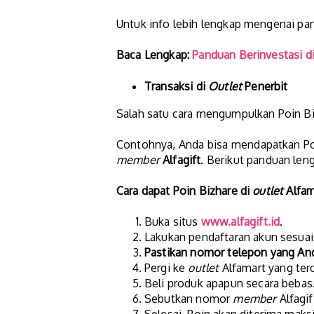
Untuk info lebih lengkap mengenai pand
Baca Lengkap:
Panduan Berinvestasi di
Transaksi di
Outlet
Penerbit
Salah satu cara mengumpulkan Poin Bi
Contohnya, Anda bisa mendapatkan Poin
member
Alfagift
. Berikut panduan len
Cara dapat Poin Bizhare di
outlet
Alfam
Buka situs
www.alfagift.id
.
Lakukan pendaftaran akun sesuai 
Pastikan nomor telepon yang An
Pergi ke
outlet
Alfamart yang terd
Beli produk apapun secara bebas
Sebutkan nomor
member
Alfagif