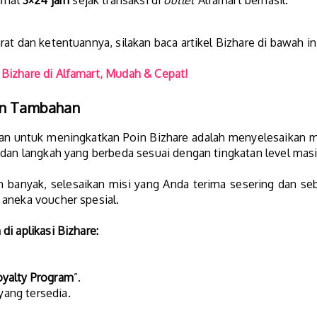
simal
3×24 jam
sejak transaksi di
outlet
Alfamart berhasil.
at dan ketentuannya, silakan baca artikel Bizhare di bawah ini
Bizhare di Alfamart, Mudah & Cepat!
an Tambahan
kan untuk meningkatkan Poin Bizhare adalah menyelesaikan 
 dan langkah yang berbeda sesuai dengan tingkatan level mas
 banyak, selesaikan misi yang Anda terima sesering dan seb
 aneka voucher spesial.
i aplikasi Bizhare:
oyalty Program
”.
 yang tersedia.