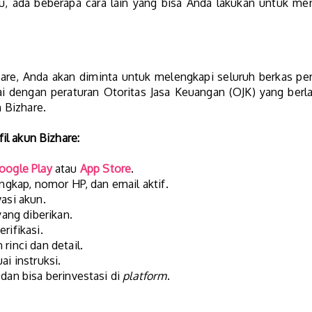
 itu, ada beberapa cara lain yang bisa Anda lakukan untuk m
re, Anda akan diminta untuk melengkapi seluruh berkas pers
uai dengan peraturan Otoritas Jasa Keuangan (OJK) yang berla
 Bizhare.
fil akun Bizhare:
oogle Play
atau
App Store
.
engkap, nomor HP, dan email aktif.
asi akun.
yang diberikan.
rifikasi.
rinci dan detail.
ai instruksi.
 dan bisa berinvestasi di
platform
.