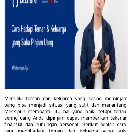
Memiliki teman dan keluarga yang sering meminjam
uang bisa menjadi situasi yang sulit dan menantang.
Meskipun membantu itu hal yang baik, tetapi terlalu
sering uang Anda dipinjam dapat memberikan tekanan
finansial dan hubungan personal. Berikut adalah cara-
cara menghadapi teman dan keluarga yang suka