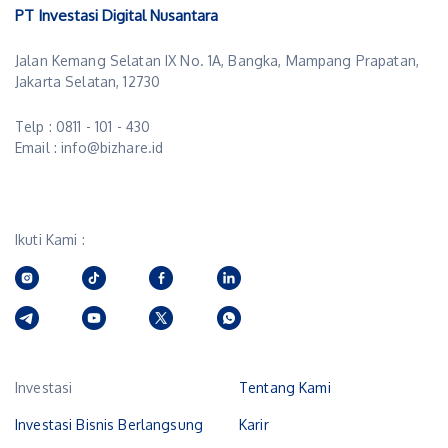
PT Investasi Digital Nusantara
Jalan Kemang Selatan IX No. 1A, Bangka, Mampang Prapatan,
Jakarta Selatan, 12730
Telp : 0811 - 101 - 430
Email : info@bizhare.id
Ikuti Kami :
Investasi
Tentang Kami
Investasi Bisnis Berlangsung
Karir