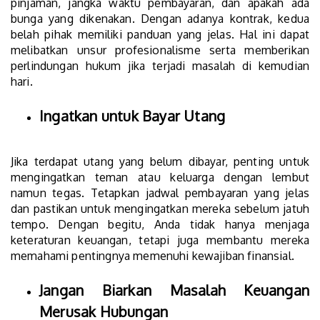
pinjaman, jangka waktu pembayaran, dan apakah ada
bunga yang dikenakan. Dengan adanya kontrak, kedua
belah pihak memiliki panduan yang jelas. Hal ini dapat
melibatkan unsur profesionalisme serta memberikan
perlindungan hukum jika terjadi masalah di kemudian
hari.
Ingatkan untuk Bayar Utang
Jika terdapat utang yang belum dibayar, penting untuk
mengingatkan teman atau keluarga dengan lembut
namun tegas. Tetapkan jadwal pembayaran yang jelas
dan pastikan untuk mengingatkan mereka sebelum jatuh
tempo. Dengan begitu, Anda tidak hanya menjaga
keteraturan keuangan, tetapi juga membantu mereka
memahami pentingnya memenuhi kewajiban finansial.
Jangan Biarkan Masalah Keuangan
Merusak Hubungan