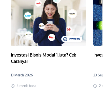
Investasi
Investasi Bisnis Modal 1 Juta? Cek
Invest
Caranya!
13 March 2026
23 Sept
4
menit baca
2
me