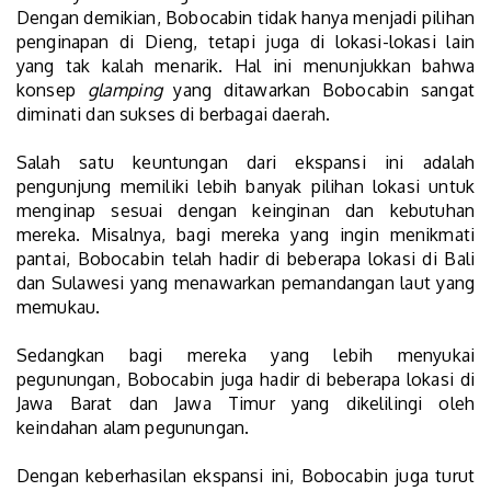
Dengan demikian, Bobocabin tidak hanya menjadi pilihan
penginapan di Dieng, tetapi juga di lokasi-lokasi lain
yang tak kalah menarik. Hal ini menunjukkan bahwa
konsep
glamping
yang ditawarkan Bobocabin sangat
diminati dan sukses di berbagai daerah.
Salah satu keuntungan dari ekspansi ini adalah
pengunjung memiliki lebih banyak pilihan lokasi untuk
menginap sesuai dengan keinginan dan kebutuhan
mereka. Misalnya, bagi mereka yang ingin menikmati
pantai, Bobocabin telah hadir di beberapa lokasi di Bali
dan Sulawesi yang menawarkan pemandangan laut yang
memukau.
Sedangkan bagi mereka yang lebih menyukai
pegunungan, Bobocabin juga hadir di beberapa lokasi di
Jawa Barat dan Jawa Timur yang dikelilingi oleh
keindahan alam pegunungan.
Dengan keberhasilan ekspansi ini, Bobocabin juga turut