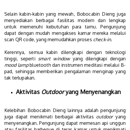
Selain kabin-kabin yang mewah, Bobocabin Dieng juga
menyediakan berbagai fasilitas modern dan lengkap
untuk memenuhi kebutuhan para tamu. Pengunjung
dapat dengan mudah mengakses kamar mereka melalui
scan QR code, yang memudahkan proses
check-in
.
Kerennya, semua kabin dilengkapi dengan teknologi
tinggi, seperti
smart window
yang dilengkapi dengan
mood lamp
bluetooth dan instrumen meditasi melalui B-
pad, sehingga memberikan pengalaman menginap yang
tak terlupakan.
Aktivitas
Outdoor
yang Menyenangkan
Kelebihan Bobocabin Dieng lainnya adalah pengunjung
juga dapat menikmati berbagai aktivitas
outdoor
yang
menyenangkan. Pengunjung dapat memesan api unggun
atau fasilitas barbeque di teras kamar untuk menikmati