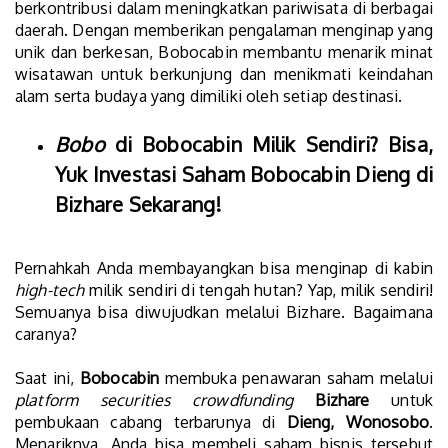
berkontribusi dalam meningkatkan pariwisata di berbagai
daerah. Dengan memberikan pengalaman menginap yang
unik dan berkesan, Bobocabin membantu menarik minat
wisatawan untuk berkunjung dan menikmati keindahan
alam serta budaya yang dimiliki oleh setiap destinasi.
Bobo
di Bobocabin Milik Sendiri? Bisa,
Yuk Investasi Saham Bobocabin Dieng di
Bizhare Sekarang!
Pernahkah Anda membayangkan bisa menginap di kabin
high-tech
milik sendiri di tengah hutan? Yap, milik sendiri!
Semuanya bisa diwujudkan melalui Bizhare. Bagaimana
caranya?
Saat ini,
Bobocabin
membuka penawaran saham melalui
platform securities crowdfunding
Bizhare
untuk
pembukaan cabang terbarunya di
Dieng, Wonosobo
.
Menariknya, Anda bisa membeli saham bisnis tersebut