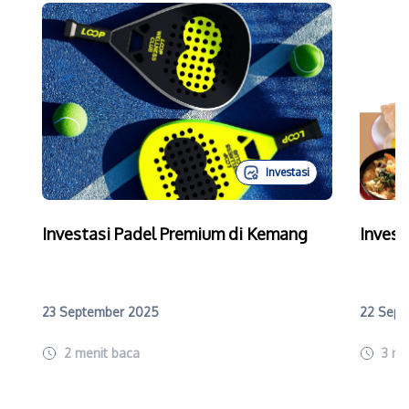
Investasi
Investasi Padel Premium di Kemang
Invest
23 September 2025
22 Sept
2
menit baca
3
me