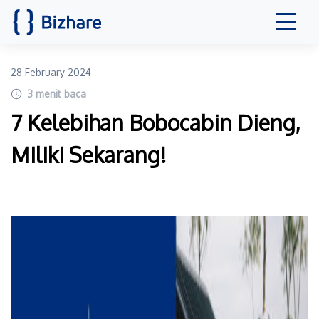
28 February 2024
3
menit baca
7 Kelebihan Bobocabin Dieng,
Miliki Sekarang!