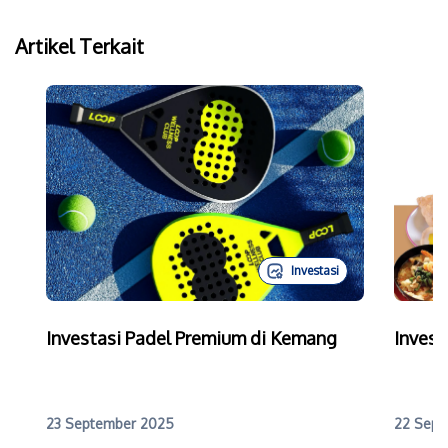
Artikel Terkait
Investasi
Investasi Padel Premium di Kemang
Invest
23 September 2025
22 Sept