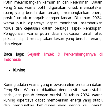
Putih melambangkan kemurnian dan kejernihan. Dalam
Feng Shui, warna putih digunakan untuk menciptakan
ruang yang bersih dan tenang, memungkinkan energi
positif untuk mengalir dengan lancar. Di tahun 2024,
warna putih dipercaya dapat membantu memberikan
fokus dan kejelasan dalam berbagai aspek kehidupan.
Penggunaan warna putih dalam dekorasi rumah atau
pakaian dapat menciptakan kesan yang bersih, tenang,
dan elegan.
Baca Juga:
Sejarah Imlek & Perkembangannya di
Indonesia
Kuning
Kuning adalah warna yang mewakili elemen tanah dalam
Feng Shui. Warna ini dikaitkan dengan sifat yang stabil,
andal, dan penuh dengan nutrisi. Di tahun 2024, warna
kuning dipercaya dapat memberikan energi yang stabil
dan menguatkan kehidupan yang sering kali penuh