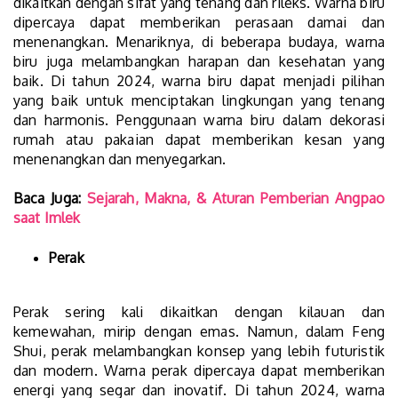
dikaitkan dengan sifat yang tenang dan rileks. Warna biru
dipercaya dapat memberikan perasaan damai dan
menenangkan. Menariknya, di beberapa budaya, warna
biru juga melambangkan harapan dan kesehatan yang
baik. Di tahun 2024, warna biru dapat menjadi pilihan
yang baik untuk menciptakan lingkungan yang tenang
dan harmonis. Penggunaan warna biru dalam dekorasi
rumah atau pakaian dapat memberikan kesan yang
menenangkan dan menyegarkan.
Baca Juga:
Sejarah, Makna, & Aturan Pemberian Angpao
saat Imlek
Perak
Perak sering kali dikaitkan dengan kilauan dan
kemewahan, mirip dengan emas. Namun, dalam Feng
Shui, perak melambangkan konsep yang lebih futuristik
dan modern. Warna perak dipercaya dapat memberikan
energi yang segar dan inovatif. Di tahun 2024, warna