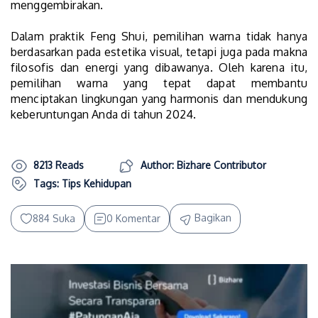
menggembirakan.
Dalam praktik Feng Shui, pemilihan warna tidak hanya
berdasarkan pada estetika visual, tetapi juga pada makna
filosofis dan energi yang dibawanya. Oleh karena itu,
pemilihan warna yang tepat dapat membantu
menciptakan lingkungan yang harmonis dan mendukung
keberuntungan Anda di tahun 2024.
8213 Reads
Author: Bizhare Contributor
Tags:
Tips Kehidupan
Bagikan
884 Suka
0 Komentar