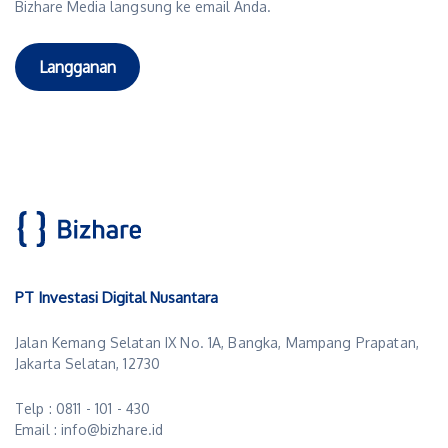
Bizhare Media langsung ke email Anda.
Langganan
PT Investasi Digital Nusantara
Jalan Kemang Selatan IX No. 1A, Bangka, Mampang Prapatan,
Jakarta Selatan, 12730
Telp : 0811 - 101 - 430
Email : info@bizhare.id