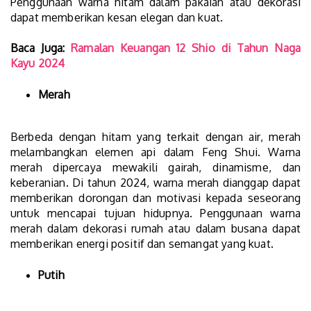
Penggunaan warna hitam dalam pakaian atau dekorasi
dapat memberikan kesan elegan dan kuat.
Baca Juga:
Ramalan Keuangan 12 Shio di Tahun Naga
Kayu 2024
Merah
Berbeda dengan hitam yang terkait dengan air, merah
melambangkan elemen api dalam Feng Shui. Warna
merah dipercaya mewakili gairah, dinamisme, dan
keberanian. Di tahun 2024, warna merah dianggap dapat
memberikan dorongan dan motivasi kepada seseorang
untuk mencapai tujuan hidupnya. Penggunaan warna
merah dalam dekorasi rumah atau dalam busana dapat
memberikan energi positif dan semangat yang kuat.
Putih