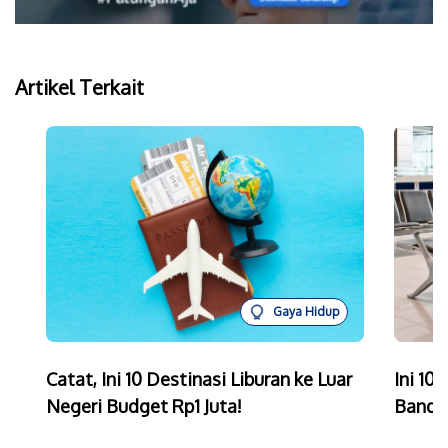
Artikel Terkait
Gaya Hidup
Catat, Ini 10 Destinasi Liburan ke Luar
Ini 10
Negeri Budget Rp1 Juta!
Bandar