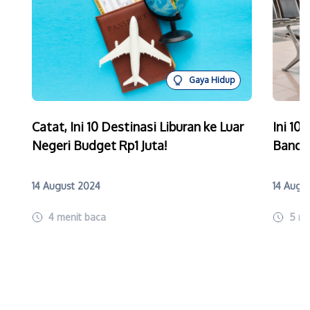
Gaya Hidup
Catat, Ini 10 Destinasi Liburan ke Luar
Ini 10
Negeri Budget Rp1 Juta!
Bandar
14 August 2024
14 Augu
4
menit baca
5
me