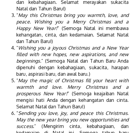
dan kebahagiaan. Selamat merayakan sukacita
Natal dan Tahun Baru!)
“
May this Christmas bring you warmth, love, and
peace. Wishing you a Merry Christmas and a
Happy New Year!
” (Semoga Natal ini membawa
kehangatan, cinta, dan kedamaian. Selamat Natal
dan Tahun Baru!)
“
Wishing you a joyous Christmas and a New Year
filled with new hopes, new aspirations, and new
beginnings.
” (Semoga Natal dan Tahun Baru Anda
dipenuhi dengan kebahagiaan, sukacita, harapan
baru, aspirasi baru, dan awal baru.)
“
May the magic of Christmas fill your heart with
warmth and love. Merry Christmas and a
prosperous New Year!
” (Semoga keajaiban Natal
mengisi hati Anda dengan kehangatan dan cinta.
Selamat Natal dan Tahun Baru!)
“
Sending you love, joy, and peace this Christmas.
May the new year bring you new opportunities and
success.
” (Mengirim cinta, kebahagiaan, dan
kedamaian di Natal ini. Semoga tahun baru