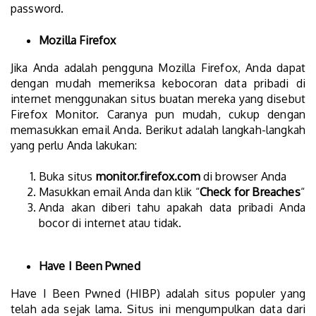
password.
Mozilla Firefox
Jika Anda adalah pengguna Mozilla Firefox, Anda dapat
dengan mudah memeriksa kebocoran data pribadi di
internet menggunakan situs buatan mereka yang disebut
Firefox Monitor. Caranya pun mudah, cukup dengan
memasukkan email Anda. Berikut adalah langkah-langkah
yang perlu Anda lakukan:
Buka situs
monitor.firefox.com
di browser Anda
Masukkan email Anda dan klik “
Check for Breaches
“
Anda akan diberi tahu apakah data pribadi Anda
bocor di internet atau tidak.
Have I Been Pwned
Have I Been Pwned (HIBP) adalah situs populer yang
telah ada sejak lama. Situs ini mengumpulkan data dari