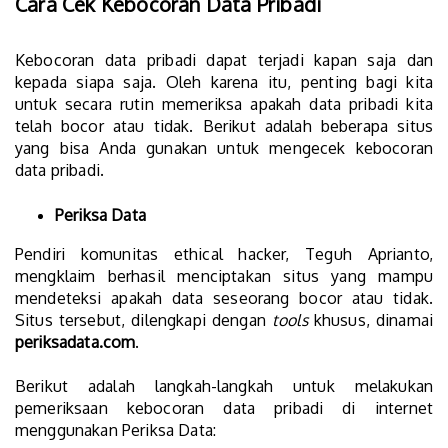
Cara Cek Kebocoran Data Pribadi
Kebocoran data pribadi dapat terjadi kapan saja dan
kepada siapa saja. Oleh karena itu, penting bagi kita
untuk secara rutin memeriksa apakah data pribadi kita
telah bocor atau tidak. Berikut adalah beberapa situs
yang bisa Anda gunakan untuk mengecek kebocoran
data pribadi.
Periksa Data
Pendiri komunitas ethical hacker, Teguh Aprianto,
mengklaim berhasil menciptakan situs yang mampu
mendeteksi apakah data seseorang bocor atau tidak.
Situs tersebut, dilengkapi dengan
tools
khusus, dinamai
periksadata.com
.
Berikut adalah langkah-langkah untuk melakukan
pemeriksaan kebocoran data pribadi di internet
menggunakan Periksa Data: