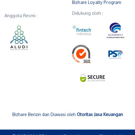
Bizhare Loyalty Program
Didukung oleh :
Anggota Resmi :
Bizhare Berizin dan Diawasi oleh
Otoritas Jasa Keuangan