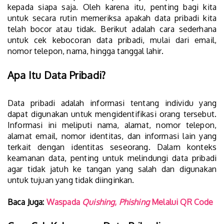
kepada siapa saja. Oleh karena itu, penting bagi kita
untuk secara rutin memeriksa apakah data pribadi kita
telah bocor atau tidak. Berikut adalah cara sederhana
untuk cek kebocoran data pribadi, mulai dari email,
nomor telepon, nama, hingga tanggal lahir.
Apa Itu Data Pribadi?
Data pribadi adalah informasi tentang individu yang
dapat digunakan untuk mengidentifikasi orang tersebut.
Informasi ini meliputi nama, alamat, nomor telepon,
alamat email, nomor identitas, dan informasi lain yang
terkait dengan identitas seseorang. Dalam konteks
keamanan data, penting untuk melindungi data pribadi
agar tidak jatuh ke tangan yang salah dan digunakan
untuk tujuan yang tidak diinginkan.
Baca Juga:
Waspada
Quishing
,
Phishing
Melalui QR Code