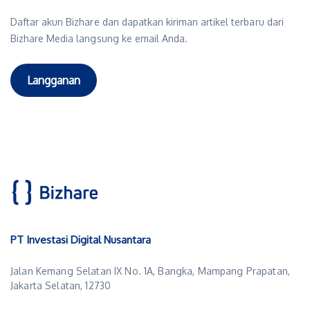
Daftar akun Bizhare dan dapatkan kiriman artikel terbaru dari
Bizhare Media langsung ke email Anda.
Langganan
PT Investasi Digital Nusantara
Jalan Kemang Selatan IX No. 1A, Bangka, Mampang Prapatan,
Jakarta Selatan, 12730