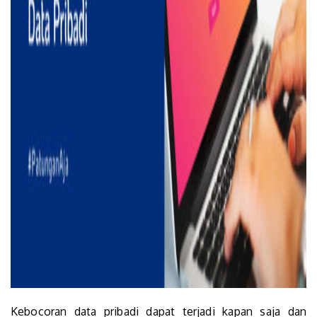
Kebocoran data pribadi dapat terjadi kapan saja dan