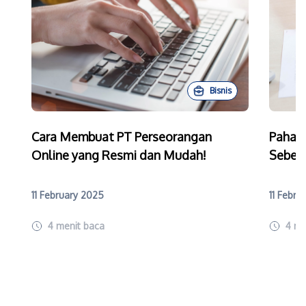
Bisnis
Cara Membuat PT Perseorangan
Paham
Online yang Resmi dan Mudah!
Sebelu
11 February 2025
11 Febru
4
menit baca
4
me