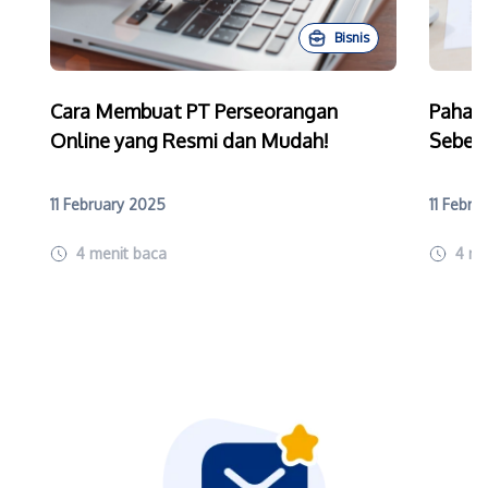
Bisnis
Cara Membuat PT Perseorangan
Paham
Online yang Resmi dan Mudah!
Sebelu
11 February 2025
11 Febru
4
menit baca
4
me