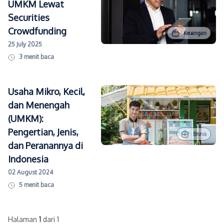
UMKM Lewat
Securities
Crowdfunding
Keuangan
25 July 2025
3
menit baca
Usaha Mikro, Kecil,
dan Menengah
(UMKM):
Pengertian, Jenis,
Bisnis
dan Peranannya di
Indonesia
02 August 2024
5
menit baca
Halaman
1
dari 1