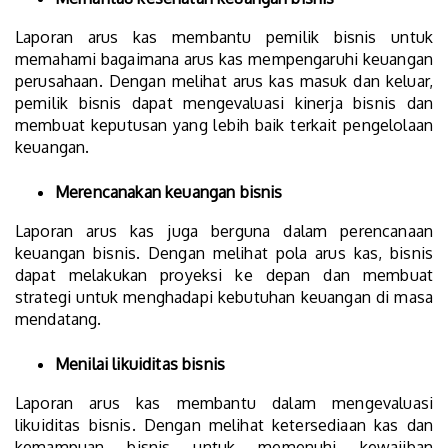
Laporan arus kas membantu pemilik bisnis untuk
memahami bagaimana arus kas mempengaruhi keuangan
perusahaan. Dengan melihat arus kas masuk dan keluar,
pemilik bisnis dapat mengevaluasi kinerja bisnis dan
membuat keputusan yang lebih baik terkait pengelolaan
keuangan.
Merencanakan keuangan bisnis
Laporan arus kas juga berguna dalam perencanaan
keuangan bisnis. Dengan melihat pola arus kas, bisnis
dapat melakukan proyeksi ke depan dan membuat
strategi untuk menghadapi kebutuhan keuangan di masa
mendatang.
Menilai likuiditas bisnis
Laporan arus kas membantu dalam mengevaluasi
likuiditas bisnis. Dengan melihat ketersediaan kas dan
kemampuan bisnis untuk memenuhi kewajiban