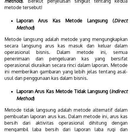
method
)
. Berikut penjelasan singkat tentang kedua
metode tersebut!
Laporan Arus Kas Metode Langsung (
Direct
Method
)
Metode langsung adalah metode yang mengungkapkan
secara langsung arus kas masuk dan keluar dalam
operasional bisnis. Dalam metode ini, semua
penerimaan dan pengeluaran kas yang bersifat
operasional diuraikan secara rinci dalam laporan. Metode
ini memberikan gambaran yang lebih jelas tentang asal-
usul dan penggunaan kas dalam bisnis.
Laporan Arus Kas Metode Tidak Langsung (
Indirect
Method
)
Metode tidak langsung adalah metode alternatif dalam
pembuatan laporan arus kas. Dalam metode ini, arus kas
bersih dari aktivitas operasional dihitung dengan
mengambil laba bersih dari laporan laba rugi dan