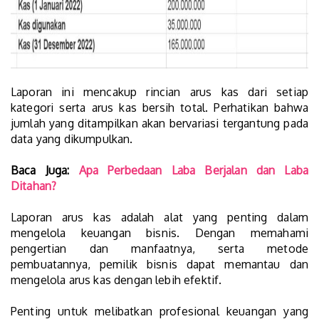
Laporan ini mencakup rincian arus kas dari setiap
kategori serta arus kas bersih total. Perhatikan bahwa
jumlah yang ditampilkan akan bervariasi tergantung pada
data yang dikumpulkan.
Baca Juga:
Apa Perbedaan Laba Berjalan dan Laba
Ditahan?
Laporan arus kas adalah alat yang penting dalam
mengelola keuangan bisnis. Dengan memahami
pengertian dan manfaatnya, serta metode
pembuatannya, pemilik bisnis dapat memantau dan
mengelola arus kas dengan lebih efektif.
Penting untuk melibatkan profesional keuangan yang