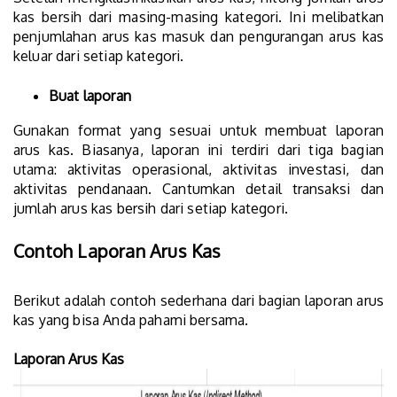
kas bersih dari masing-masing kategori. Ini melibatkan
penjumlahan arus kas masuk dan pengurangan arus kas
keluar dari setiap kategori.
Buat laporan
Gunakan format yang sesuai untuk membuat laporan
arus kas. Biasanya, laporan ini terdiri dari tiga bagian
utama: aktivitas operasional, aktivitas investasi, dan
aktivitas pendanaan. Cantumkan detail transaksi dan
jumlah arus kas bersih dari setiap kategori.
Contoh Laporan Arus Kas
Berikut adalah contoh sederhana dari bagian laporan arus
kas yang bisa Anda pahami bersama.
Laporan Arus Kas