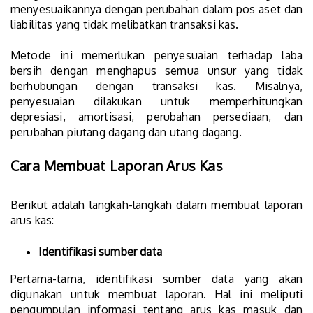
menyesuaikannya dengan perubahan dalam pos aset dan
liabilitas yang tidak melibatkan transaksi kas.
Metode ini memerlukan penyesuaian terhadap laba
bersih dengan menghapus semua unsur yang tidak
berhubungan dengan transaksi kas. Misalnya,
penyesuaian dilakukan untuk memperhitungkan
depresiasi, amortisasi, perubahan persediaan, dan
perubahan piutang dagang dan utang dagang.
Cara Membuat Laporan Arus Kas
Berikut adalah langkah-langkah dalam membuat laporan
arus kas:
Identifikasi sumber data
Pertama-tama, identifikasi sumber data yang akan
digunakan untuk membuat laporan. Hal ini meliputi
pengumpulan informasi tentang arus kas masuk dan