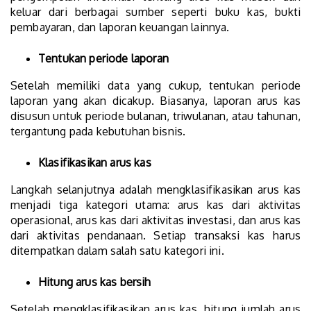
keluar dari berbagai sumber seperti buku kas, bukti
pembayaran, dan laporan keuangan lainnya.
Tentukan periode laporan
Setelah memiliki data yang cukup, tentukan periode
laporan yang akan dicakup. Biasanya, laporan arus kas
disusun untuk periode bulanan, triwulanan, atau tahunan,
tergantung pada kebutuhan bisnis.
Klasifikasikan arus kas
Langkah selanjutnya adalah mengklasifikasikan arus kas
menjadi tiga kategori utama: arus kas dari aktivitas
operasional, arus kas dari aktivitas investasi, dan arus kas
dari aktivitas pendanaan. Setiap transaksi kas harus
ditempatkan dalam salah satu kategori ini.
Hitung arus kas bersih
Setelah mengklasifikasikan arus kas, hitung jumlah arus