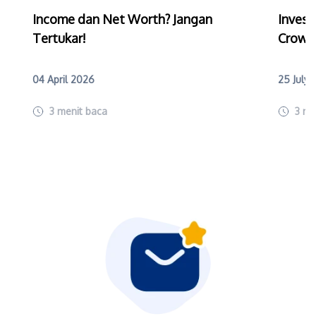
Income dan Net Worth? Jangan
Invest
Tertukar!
Crowd
04 April 2026
25 July
3
menit baca
3
me