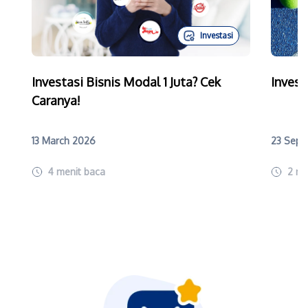
Investasi
Investasi Bisnis Modal 1 Juta? Cek
Invest
Caranya!
13 March 2026
23 Sept
4
menit baca
2
me