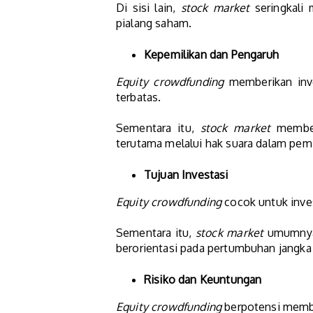
Di sisi lain,
stock market
seringkali 
pialang saham.
Kepemilikan dan Pengaruh
Equity crowdfunding
memberikan inve
terbatas.
Sementara itu,
stock market
member
terutama melalui hak suara dalam pemi
Tujuan Investasi
Equity crowdfunding
cocok untuk inve
Sementara itu,
stock market
umumnya 
berorientasi pada pertumbuhan jangka
Risiko dan Keuntungan
Equity crowdfunding
berpotensi member