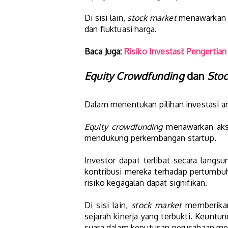
Di sisi lain,
stock market
menawarkan ke
dan fluktuasi harga.
Baca Juga:
Risiko Investasi: Pengertia
Equity Crowdfunding
dan
Stoc
Dalam menentukan pilihan investasi a
Equity crowdfunding
menawarkan akses
mendukung perkembangan startup.
Investor dapat terlibat secara lang
kontribusi mereka terhadap pertumbuha
risiko kegagalan dapat signifikan.
Di sisi lain,
stock market
memberikan
sejarah kinerja yang terbukti. Keuntu
suara dalam keputusan perusahaan m