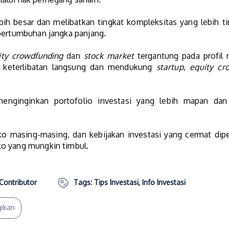
h besar dan melibatkan tingkat kompleksitas yang lebih ti
 pertumbuhan jangka panjang.
ity crowdfunding
dan
stock market
tergantung pada profil ri
ri keterlibatan langsung dan mendukung
startup
,
equity cr
nginginkan portofolio investasi yang lebih mapan dan t
iko masing-masing, dan kebijakan investasi yang cermat di
ko yang mungkin timbul.
Contributor
Tags:
Tips Investasi
,
Info Investasi
ikan