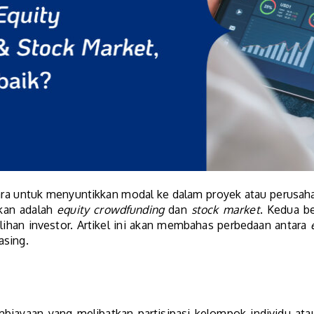
cara untuk menyuntikkan modal ke dalam proyek atau perusa
gkan adalah
equity crowdfunding
dan
stock market
. Kedua be
lihan investor. Artikel ini akan membahas perbedaan antara
asing.
iayaan yang melibatkan partisipasi kelompok individu at