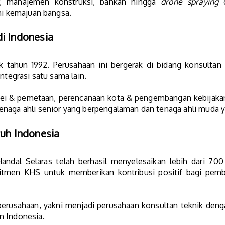
, manajemen konstruksi, bahkan hingga
drone spraying
d
emi kemajuan bangsa.
i Indonesia
ak tahun 1992. Perusahaan ini bergerak di bidang konsultan
integrasi satu sama lain.
vei & pemetaan, perencanaan kota & pengembangan kebijakan 
naga ahli senior yang berpengalaman dan tenaga ahli muda y
ruh Indonesia
Handal Selaras telah berhasil menyelesaikan lebih dari 700
itmen KHS untuk memberikan kontribusi positif bagi pem
 perusahaan, yakni menjadi perusahaan konsultan teknik den
n Indonesia.