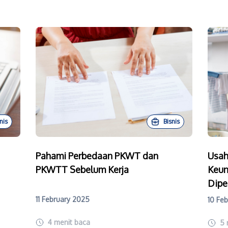
nis
Bisnis
Pahami Perbedaan PKWT dan
Usah
PKWTT Sebelum Kerja
Keun
Dipe
11 February 2025
10 Fe
4
menit baca
5